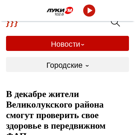
Новости
Городские
Городские
В декабре жители
Слово Дело
Великолукского района
Народные
смогут проверить свое
здоровье в передвижном
ВТРК