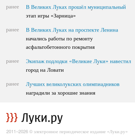
ранее
В Великих Луках прошёл муниципальный
В Великих Луках прошёл муниципальный
этап игры «Зарница»
этап игры «Зарница»
ранее
В Великих Луках на проспекте Ленина
В Великих Луках на проспекте Ленина
начались работы по ремонту
начались работы по ремонту
асфальтобетонного покрытия
асфальтобетонного покрытия
ранее
Экипаж подлодки «Великие Луки» навестил
Экипаж подлодки «Великие Луки» навестил
город на Ловати
город на Ловати
ранее
Лучших великолукских олимпиадников
Лучших великолукских олимпиадников
наградили за хорошие знания
наградили за хорошие знания
2011–2026 © электронное периодическое издание «Луки.ру»