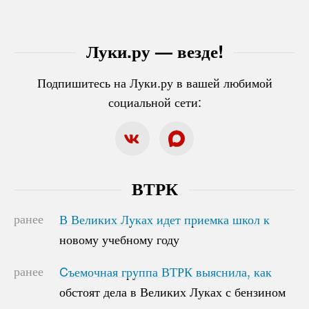
Луки.ру — везде!
Подпишитесь на Луки.ру в вашей любимой
социальной сети:
ВТРК
ранее
В Великих Луках идет приемка школ к
В Великих Луках идет приемка школ к
новому учебному году
новому учебному году
ранее
Cъемочная группа ВТРК выяснила, как
Cъемочная группа ВТРК выяснила, как
обстоят дела в Великих Луках с бензином
обстоят дела в Великих Луках с бензином