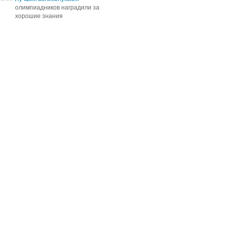
олимпиадников наградили за
олимпиадников наградили за
хорошие знания
хорошие знания