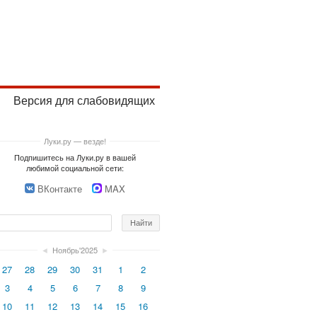
Версия для слабовидящих
Луки.ру — везде!
Подпишитесь на Луки.ру в вашей
любимой социальной сети:
ВКонтакте
MAX
◄
Ноябрь'2025
►
27
28
29
30
31
1
2
3
4
5
6
7
8
9
10
11
12
13
14
15
16