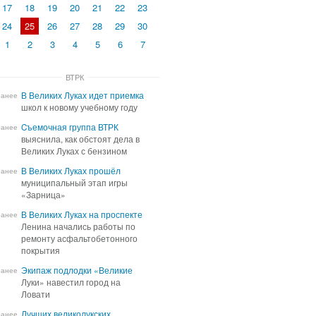
17
18
19
20
21
22
23
24
25
26
27
28
29
30
1
2
3
4
5
6
7
ВТРК
В Великих Луках идет приемка
В Великих Луках идет приемка
ранее
школ к новому учебному году
школ к новому учебному году
Cъемочная группа ВТРК
Cъемочная группа ВТРК
ранее
выяснила, как обстоят дела в
выяснила, как обстоят дела в
Великих Луках с бензином
Великих Луках с бензином
В Великих Луках прошёл
В Великих Луках прошёл
ранее
муниципальный этап игры
муниципальный этап игры
«Зарница»
«Зарница»
В Великих Луках на проспекте
В Великих Луках на проспекте
ранее
Ленина начались работы по
Ленина начались работы по
ремонту асфальтобетонного
ремонту асфальтобетонного
покрытия
покрытия
Экипаж подлодки «Великие
Экипаж подлодки «Великие
ранее
Луки» навестил город на
Луки» навестил город на
Ловати
Ловати
Лучших великолукских
Лучших великолукских
ранее