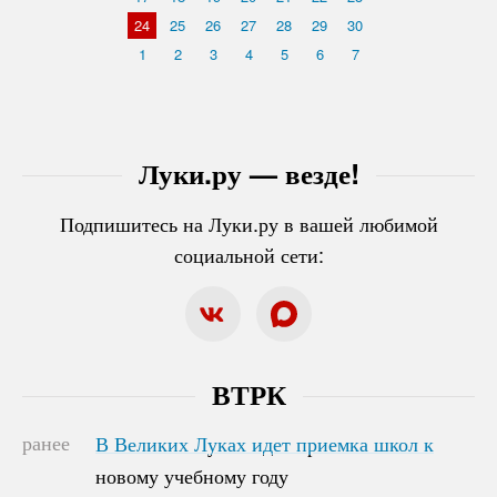
24
25
26
27
28
29
30
1
2
3
4
5
6
7
Луки.ру — везде!
Подпишитесь на Луки.ру в вашей любимой
социальной сети:
ВТРК
ранее
В Великих Луках идет приемка школ к
В Великих Луках идет приемка школ к
новому учебному году
новому учебному году