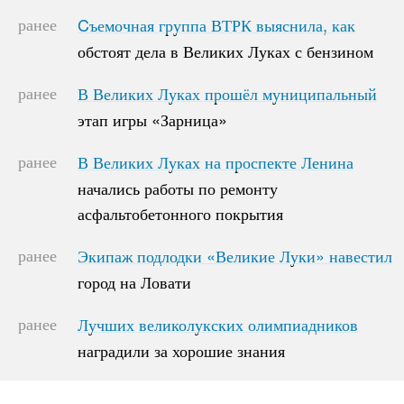
ранее
Cъемочная группа ВТРК выяснила, как
Cъемочная группа ВТРК выяснила, как
обстоят дела в Великих Луках с бензином
обстоят дела в Великих Луках с бензином
ранее
В Великих Луках прошёл муниципальный
В Великих Луках прошёл муниципальный
этап игры «Зарница»
этап игры «Зарница»
ранее
В Великих Луках на проспекте Ленина
В Великих Луках на проспекте Ленина
начались работы по ремонту
начались работы по ремонту
асфальтобетонного покрытия
асфальтобетонного покрытия
ранее
Экипаж подлодки «Великие Луки» навестил
Экипаж подлодки «Великие Луки» навестил
город на Ловати
город на Ловати
ранее
Лучших великолукских олимпиадников
Лучших великолукских олимпиадников
наградили за хорошие знания
наградили за хорошие знания