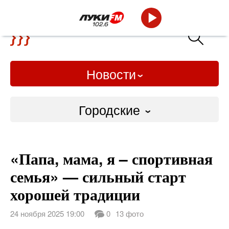
Новости
Городские
Городские
«Папа, мама, я – спортивная
Слово Дело
семья» — сильный старт
Народные
хорошей традиции
ВТРК
24 ноября 2025 19:00
0
13 фото