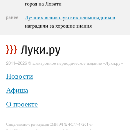
город на Ловати
город на Ловати
ранее
Лучших великолукских олимпиадников
Лучших великолукских олимпиадников
наградили за хорошие знания
наградили за хорошие знания
2011–2026 © электронное периодическое издание «Луки.ру»
Новости
Афиша
О проекте
Свидетельство о регистрации СМИ ЭЛ № ФС77-47201 от