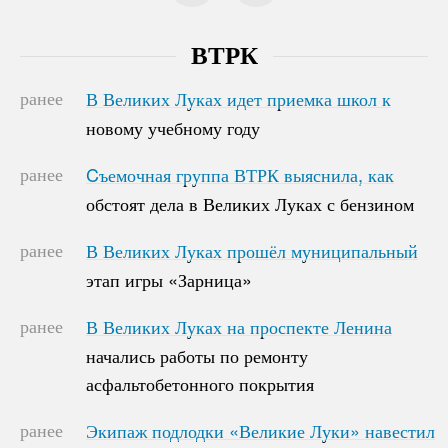
ВТРК
ранее
В Великих Луках идет приемка школ к
В Великих Луках идет приемка школ к
новому учебному году
новому учебному году
ранее
Cъемочная группа ВТРК выяснила, как
Cъемочная группа ВТРК выяснила, как
обстоят дела в Великих Луках с бензином
обстоят дела в Великих Луках с бензином
ранее
В Великих Луках прошёл муниципальный
В Великих Луках прошёл муниципальный
этап игры «Зарница»
этап игры «Зарница»
ранее
В Великих Луках на проспекте Ленина
В Великих Луках на проспекте Ленина
начались работы по ремонту
начались работы по ремонту
асфальтобетонного покрытия
асфальтобетонного покрытия
ранее
Экипаж подлодки «Великие Луки» навестил
Экипаж подлодки «Великие Луки» навестил