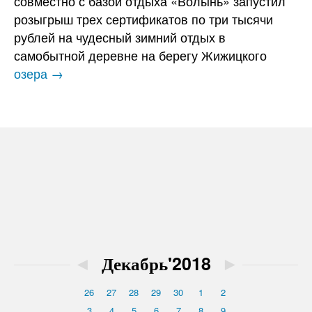
совместно с базой отдыха «Волынь» запустил
розыгрыш трех сертификатов по три тысячи
рублей на чудесный зимний отдых в
самобытной деревне на берегу Жижицкого
озера →
◄
Декабрь'2018
►
26
27
28
29
30
1
2
3
4
5
6
7
8
9