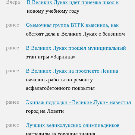
Вчера
В Великих Луках идет приемка школ к
В Великих Луках идет приемка школ к
новому учебному году
новому учебному году
ранее
Cъемочная группа ВТРК выяснила, как
Cъемочная группа ВТРК выяснила, как
обстоят дела в Великих Луках с бензином
обстоят дела в Великих Луках с бензином
ранее
В Великих Луках прошёл муниципальный
В Великих Луках прошёл муниципальный
этап игры «Зарница»
этап игры «Зарница»
ранее
В Великих Луках на проспекте Ленина
В Великих Луках на проспекте Ленина
начались работы по ремонту
начались работы по ремонту
асфальтобетонного покрытия
асфальтобетонного покрытия
ранее
Экипаж подлодки «Великие Луки» навестил
Экипаж подлодки «Великие Луки» навестил
город на Ловати
город на Ловати
ранее
Лучших великолукских олимпиадников
Лучших великолукских олимпиадников
наградили за хорошие знания
наградили за хорошие знания