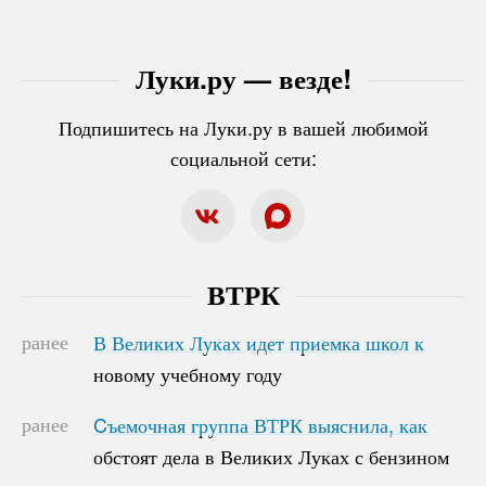
Луки.ру — везде!
Подпишитесь на Луки.ру в вашей любимой
социальной сети:
ВТРК
ранее
В Великих Луках идет приемка школ к
В Великих Луках идет приемка школ к
новому учебному году
новому учебному году
ранее
Cъемочная группа ВТРК выяснила, как
Cъемочная группа ВТРК выяснила, как
обстоят дела в Великих Луках с бензином
обстоят дела в Великих Луках с бензином