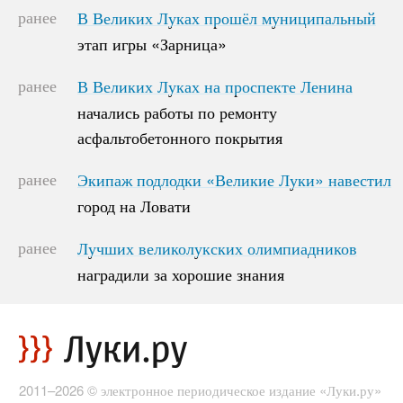
ранее
В Великих Луках прошёл муниципальный
В Великих Луках прошёл муниципальный
этап игры «Зарница»
этап игры «Зарница»
ранее
В Великих Луках на проспекте Ленина
В Великих Луках на проспекте Ленина
начались работы по ремонту
начались работы по ремонту
асфальтобетонного покрытия
асфальтобетонного покрытия
ранее
Экипаж подлодки «Великие Луки» навестил
Экипаж подлодки «Великие Луки» навестил
город на Ловати
город на Ловати
ранее
Лучших великолукских олимпиадников
Лучших великолукских олимпиадников
наградили за хорошие знания
наградили за хорошие знания
2011–2026 © электронное периодическое издание «Луки.ру»