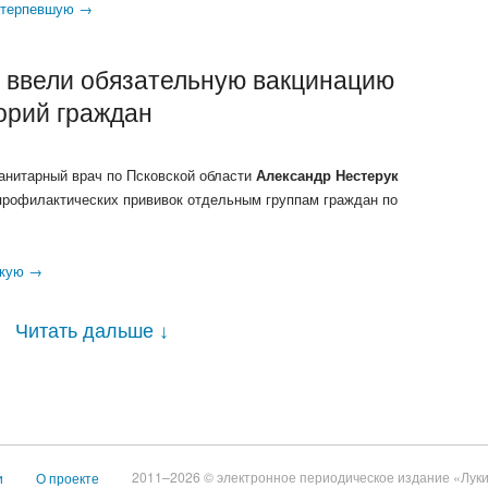
отерпевшую →
и ввели обязательную вакцинацию
орий граждан
анитарный врач по Псковской области
Александр Нестерук
профилактических прививок отдельным группам граждан по
скую →
Читать дальше
↓
2011–2026 © электронное периодическое издание «Луки
и
О проекте