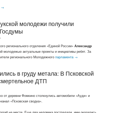
и →
укской молодежи получили
 Госдумы
о
кого регионального отделения «Единой России»
Александр
ой молодежью актуальные проекты и инициативы ребят. За
вители регионального Молодежного
парламента →
лись в груду метала: В Псковской
смертельное ДТП
ко от деревни Фомкино столкнулись автомобили «Ауди» и
-канал «Псковская сводка».
погиб на месте. Еще два человека пострадали, ими оказались