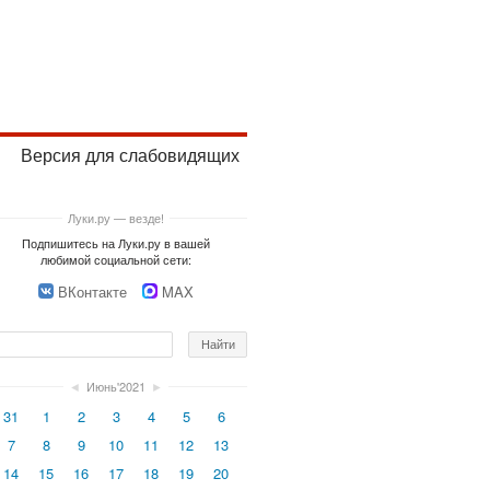
Версия для слабовидящих
Луки.ру — везде!
Подпишитесь на Луки.ру в вашей
любимой социальной сети:
ВКонтакте
MAX
◄
Июнь'2021
►
31
1
2
3
4
5
6
7
8
9
10
11
12
13
14
15
16
17
18
19
20