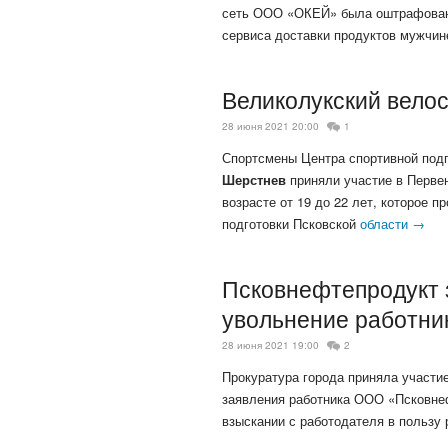
сеть ООО «ОКЕЙ» была оштрафована
сервиса доставки продуктов мужчин
Великолукский вело
28 июня 2021 20:00
1
Спортсмены Центра спортивной подг
Шерстнев
приняли участие в Перве
возрасте от 19 до 22 лет, которое 
подготовки Псковской
области →
Псковнефтепродукт 
увольнение работни
28 июня 2021 19:00
2
Прокуратура города приняла участи
заявления работника ООО «Псковнеф
взыскании с работодателя в пользу 