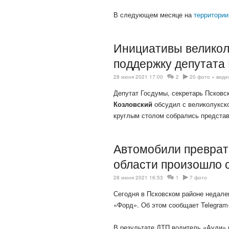
В следующем месяце на
территори
Инициативы великол
поддержку депутата
28 июня 2021 17:00
2
20 фото + виде
Депутат Госдумы, секретарь Псковс
Козловский
обсудил с великолукск
круглым столом собрались предста
Автомобили преврати
области произошло 
28 июня 2021 16:53
1
7 фото
Сегодня в Псковском районе недале
«Форд». Об этом сообщает Telegram
В результате ДТП водитель «Ауди» 