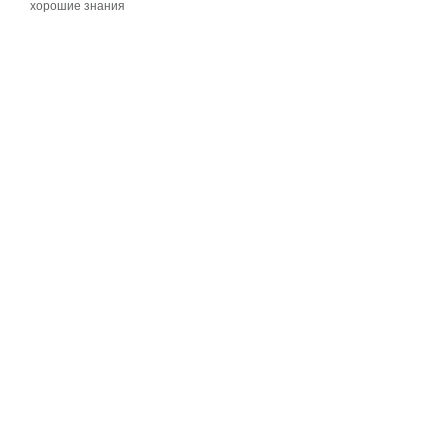
хорошие знания
хорошие знания