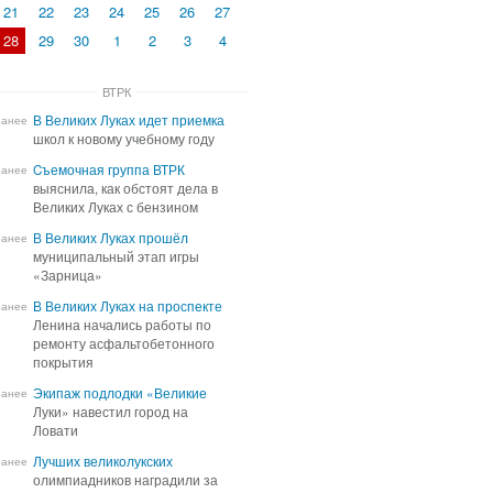
21
22
23
24
25
26
27
28
29
30
1
2
3
4
ВТРК
В Великих Луках идет приемка
В Великих Луках идет приемка
ранее
школ к новому учебному году
школ к новому учебному году
Cъемочная группа ВТРК
Cъемочная группа ВТРК
ранее
выяснила, как обстоят дела в
выяснила, как обстоят дела в
Великих Луках с бензином
Великих Луках с бензином
В Великих Луках прошёл
В Великих Луках прошёл
ранее
муниципальный этап игры
муниципальный этап игры
«Зарница»
«Зарница»
В Великих Луках на проспекте
В Великих Луках на проспекте
ранее
Ленина начались работы по
Ленина начались работы по
ремонту асфальтобетонного
ремонту асфальтобетонного
покрытия
покрытия
Экипаж подлодки «Великие
Экипаж подлодки «Великие
ранее
Луки» навестил город на
Луки» навестил город на
Ловати
Ловати
Лучших великолукских
Лучших великолукских
ранее
олимпиадников наградили за
олимпиадников наградили за