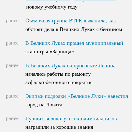
новому учебному году
новому учебному году
ранее
Cъемочная группа ВТРК выяснила, как
Cъемочная группа ВТРК выяснила, как
обстоят дела в Великих Луках с бензином
обстоят дела в Великих Луках с бензином
ранее
В Великих Луках прошёл муниципальный
В Великих Луках прошёл муниципальный
этап игры «Зарница»
этап игры «Зарница»
ранее
В Великих Луках на проспекте Ленина
В Великих Луках на проспекте Ленина
начались работы по ремонту
начались работы по ремонту
асфальтобетонного покрытия
асфальтобетонного покрытия
ранее
Экипаж подлодки «Великие Луки» навестил
Экипаж подлодки «Великие Луки» навестил
город на Ловати
город на Ловати
ранее
Лучших великолукских олимпиадников
Лучших великолукских олимпиадников
наградили за хорошие знания
наградили за хорошие знания