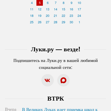
4
5
6
7
8
9
10
11
12
13
14
15
16
17
18
19
20
21
22
23
24
25
26
27
28
29
30
1
Луки.ру — везде!
Подпишитесь на Луки.ру в вашей любимой
социальной сети:
ВТРК
Вчера
В Великих Луках идет приемка школ к
В Великих Луках идет приемка школ к