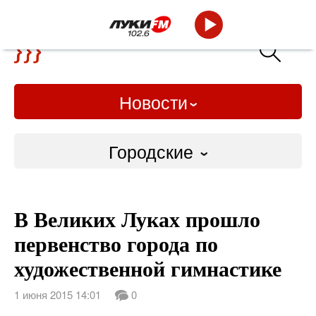
Новости
Городские
Городские
В Великих Луках прошло
Слово Дело
первенство города по
Народные
художественной гимнастике
ВТРК
1 июня 2015 14:01
0