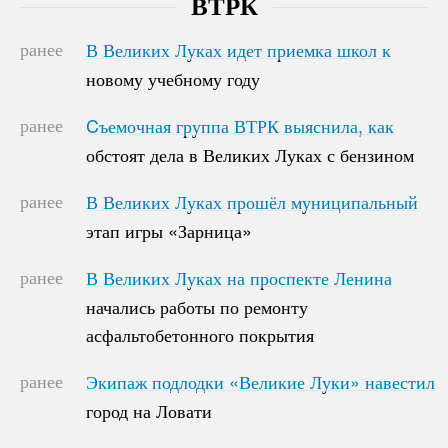
ВТРК
ранее
В Великих Луках идет приемка школ к
В Великих Луках идет приемка школ к
новому учебному году
новому учебному году
ранее
Cъемочная группа ВТРК выяснила, как
Cъемочная группа ВТРК выяснила, как
обстоят дела в Великих Луках с бензином
обстоят дела в Великих Луках с бензином
ранее
В Великих Луках прошёл муниципальный
В Великих Луках прошёл муниципальный
этап игры «Зарница»
этап игры «Зарница»
ранее
В Великих Луках на проспекте Ленина
В Великих Луках на проспекте Ленина
начались работы по ремонту
начались работы по ремонту
асфальтобетонного покрытия
асфальтобетонного покрытия
ранее
Экипаж подлодки «Великие Луки» навестил
Экипаж подлодки «Великие Луки» навестил
город на Ловати
город на Ловати