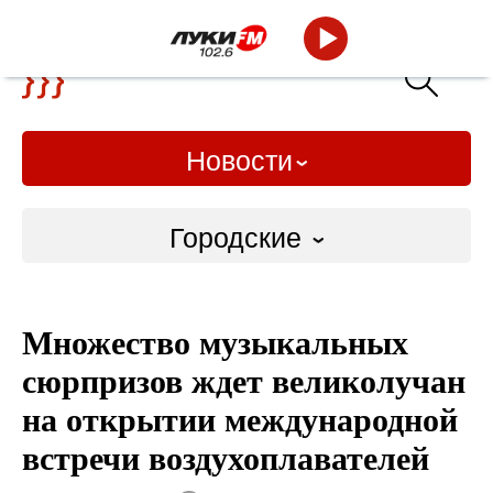
Новости
Городские
Городские
Множество музыкальных
Слово Дело
сюрпризов ждет великолучан
Народные
на открытии международной
встречи воздухоплавателей
ВТРК