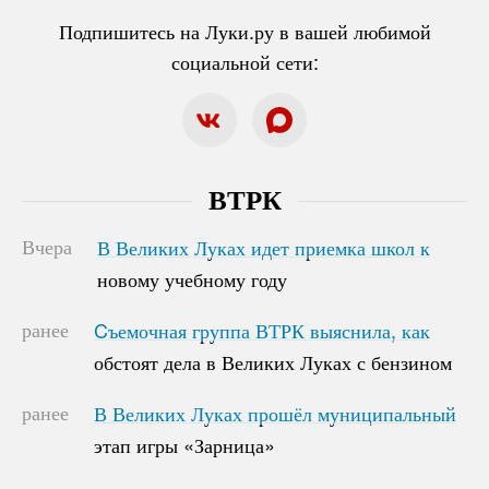
Подпишитесь на Луки.ру в вашей любимой
социальной сети:
ВТРК
Вчера
В Великих Луках идет приемка школ к
В Великих Луках идет приемка школ к
новому учебному году
новому учебному году
ранее
Cъемочная группа ВТРК выяснила, как
Cъемочная группа ВТРК выяснила, как
обстоят дела в Великих Луках с бензином
обстоят дела в Великих Луках с бензином
ранее
В Великих Луках прошёл муниципальный
В Великих Луках прошёл муниципальный
этап игры «Зарница»
этап игры «Зарница»