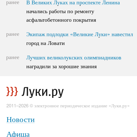
ранее
В Великих Луках на проспекте Ленина
В Великих Луках на проспекте Ленина
начались работы по ремонту
начались работы по ремонту
асфальтобетонного покрытия
асфальтобетонного покрытия
ранее
Экипаж подлодки «Великие Луки» навестил
Экипаж подлодки «Великие Луки» навестил
город на Ловати
город на Ловати
ранее
Лучших великолукских олимпиадников
Лучших великолукских олимпиадников
наградили за хорошие знания
наградили за хорошие знания
2011–2026 © электронное периодическое издание «Луки.ру»
Новости
Афиша