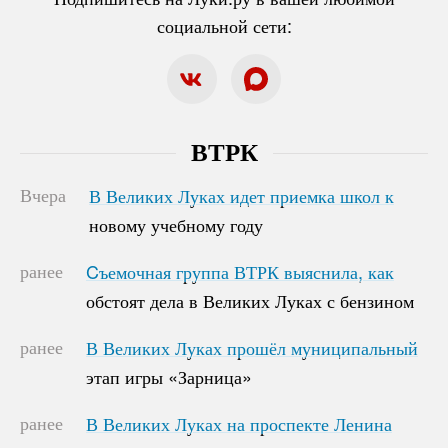
социальной сети:
ВТРК
Вчера
В Великих Луках идет приемка школ к
В Великих Луках идет приемка школ к
новому учебному году
новому учебному году
ранее
Cъемочная группа ВТРК выяснила, как
Cъемочная группа ВТРК выяснила, как
обстоят дела в Великих Луках с бензином
обстоят дела в Великих Луках с бензином
ранее
В Великих Луках прошёл муниципальный
В Великих Луках прошёл муниципальный
этап игры «Зарница»
этап игры «Зарница»
ранее
В Великих Луках на проспекте Ленина
В Великих Луках на проспекте Ленина