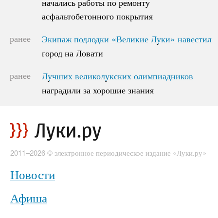
начались работы по ремонту
начались работы по ремонту
асфальтобетонного покрытия
асфальтобетонного покрытия
ранее
Экипаж подлодки «Великие Луки» навестил
Экипаж подлодки «Великие Луки» навестил
город на Ловати
город на Ловати
ранее
Лучших великолукских олимпиадников
Лучших великолукских олимпиадников
наградили за хорошие знания
наградили за хорошие знания
2011–2026 © электронное периодическое издание «Луки.ру»
Новости
Афиша