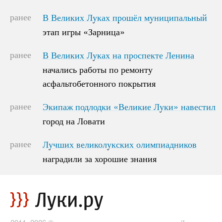
ранее
В Великих Луках прошёл муниципальный
В Великих Луках прошёл муниципальный
этап игры «Зарница»
этап игры «Зарница»
ранее
В Великих Луках на проспекте Ленина
В Великих Луках на проспекте Ленина
начались работы по ремонту
начались работы по ремонту
асфальтобетонного покрытия
асфальтобетонного покрытия
ранее
Экипаж подлодки «Великие Луки» навестил
Экипаж подлодки «Великие Луки» навестил
город на Ловати
город на Ловати
ранее
Лучших великолукских олимпиадников
Лучших великолукских олимпиадников
наградили за хорошие знания
наградили за хорошие знания