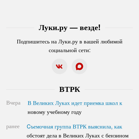
Луки.ру — везде!
Подпишитесь на Луки.ру в вашей любимой
социальной сети:
ВТРК
Вчера
В Великих Луках идет приемка школ к
В Великих Луках идет приемка школ к
новому учебному году
новому учебному году
ранее
Cъемочная группа ВТРК выяснила, как
Cъемочная группа ВТРК выяснила, как
обстоят дела в Великих Луках с бензином
обстоят дела в Великих Луках с бензином