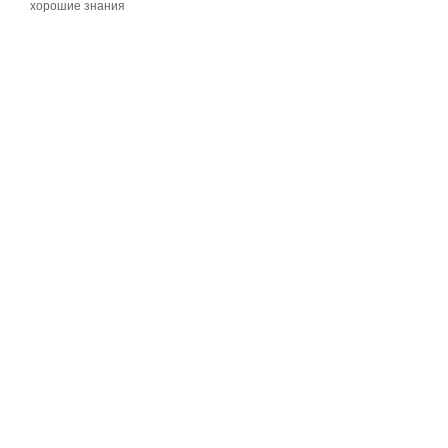
хорошие знания
хорошие знания