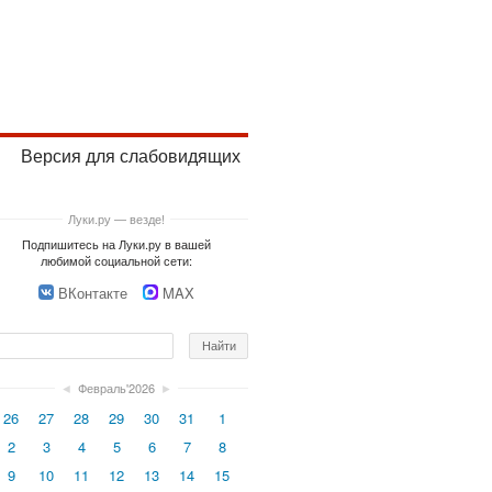
Версия для слабовидящих
Луки.ру — везде!
Подпишитесь на Луки.ру в вашей
любимой социальной сети:
ВКонтакте
MAX
◄
Февраль'2026
►
26
27
28
29
30
31
1
2
3
4
5
6
7
8
9
10
11
12
13
14
15