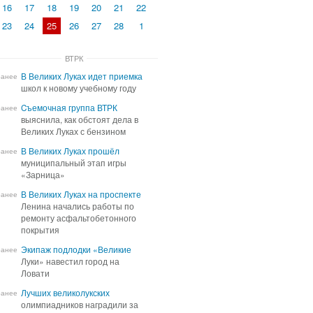
16
17
18
19
20
21
22
23
24
25
26
27
28
1
ВТРК
В Великих Луках идет приемка
В Великих Луках идет приемка
ранее
школ к новому учебному году
школ к новому учебному году
Cъемочная группа ВТРК
Cъемочная группа ВТРК
ранее
выяснила, как обстоят дела в
выяснила, как обстоят дела в
Великих Луках с бензином
Великих Луках с бензином
В Великих Луках прошёл
В Великих Луках прошёл
ранее
муниципальный этап игры
муниципальный этап игры
«Зарница»
«Зарница»
В Великих Луках на проспекте
В Великих Луках на проспекте
ранее
Ленина начались работы по
Ленина начались работы по
ремонту асфальтобетонного
ремонту асфальтобетонного
покрытия
покрытия
Экипаж подлодки «Великие
Экипаж подлодки «Великие
ранее
Луки» навестил город на
Луки» навестил город на
Ловати
Ловати
Лучших великолукских
Лучших великолукских
ранее
олимпиадников наградили за
олимпиадников наградили за