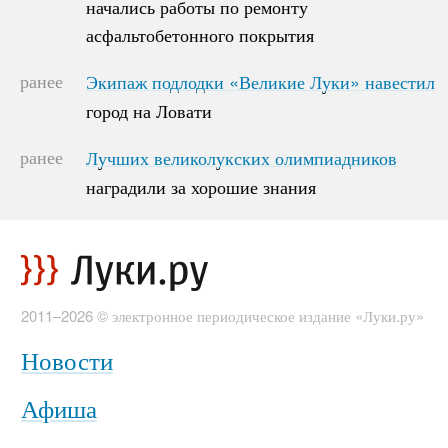
начались работы по ремонту
начались работы по ремонту
асфальтобетонного покрытия
асфальтобетонного покрытия
ранее
Экипаж подлодки «Великие Луки» навестил
Экипаж подлодки «Великие Луки» навестил
город на Ловати
город на Ловати
ранее
Лучших великолукских олимпиадников
Лучших великолукских олимпиадников
наградили за хорошие знания
наградили за хорошие знания
2011–2026 © электронное периодическое издание «Луки.ру»
Новости
Афиша