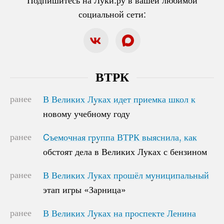
социальной сети:
ВТРК
ранее
В Великих Луках идет приемка школ к
В Великих Луках идет приемка школ к
новому учебному году
новому учебному году
ранее
Cъемочная группа ВТРК выяснила, как
Cъемочная группа ВТРК выяснила, как
обстоят дела в Великих Луках с бензином
обстоят дела в Великих Луках с бензином
ранее
В Великих Луках прошёл муниципальный
В Великих Луках прошёл муниципальный
этап игры «Зарница»
этап игры «Зарница»
ранее
В Великих Луках на проспекте Ленина
В Великих Луках на проспекте Ленина