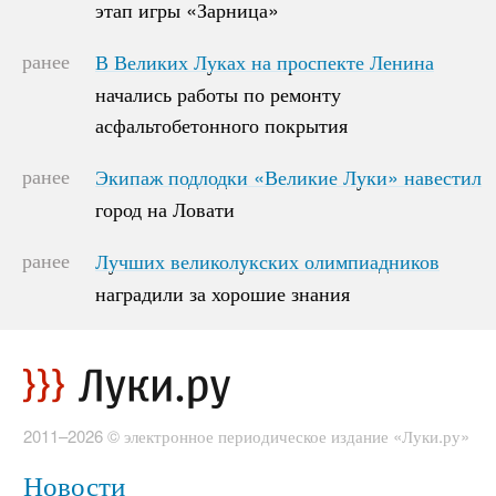
этап игры «Зарница»
этап игры «Зарница»
ранее
В Великих Луках на проспекте Ленина
В Великих Луках на проспекте Ленина
начались работы по ремонту
начались работы по ремонту
асфальтобетонного покрытия
асфальтобетонного покрытия
ранее
Экипаж подлодки «Великие Луки» навестил
Экипаж подлодки «Великие Луки» навестил
город на Ловати
город на Ловати
ранее
Лучших великолукских олимпиадников
Лучших великолукских олимпиадников
наградили за хорошие знания
наградили за хорошие знания
2011–2026 © электронное периодическое издание «Луки.ру»
Новости