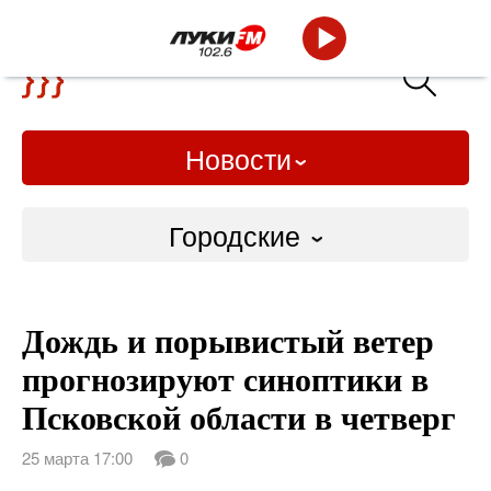
Новости
Городские
Городские
Дождь и порывистый ветер
Слово Дело
прогнозируют синоптики в
Народные
Псковской области в четверг
ВТРК
25 марта 17:00
0