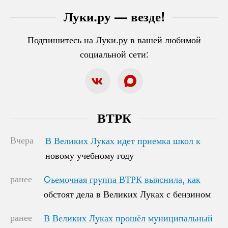
Луки.ру — везде!
Подпишитесь на Луки.ру в вашей любимой
социальной сети:
ВТРК
Вчера
В Великих Луках идет приемка школ к
В Великих Луках идет приемка школ к
новому учебному году
новому учебному году
ранее
Cъемочная группа ВТРК выяснила, как
Cъемочная группа ВТРК выяснила, как
обстоят дела в Великих Луках с бензином
обстоят дела в Великих Луках с бензином
ранее
В Великих Луках прошёл муниципальный
В Великих Луках прошёл муниципальный