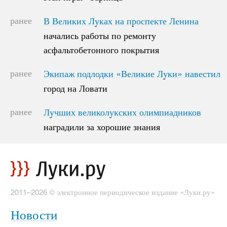
ранее
В Великих Луках на проспекте Ленина
В Великих Луках на проспекте Ленина
начались работы по ремонту
начались работы по ремонту
асфальтобетонного покрытия
асфальтобетонного покрытия
ранее
Экипаж подлодки «Великие Луки» навестил
Экипаж подлодки «Великие Луки» навестил
город на Ловати
город на Ловати
ранее
Лучших великолукских олимпиадников
Лучших великолукских олимпиадников
наградили за хорошие знания
наградили за хорошие знания
2011–2026 © электронное периодическое издание «Луки.ру»
Новости