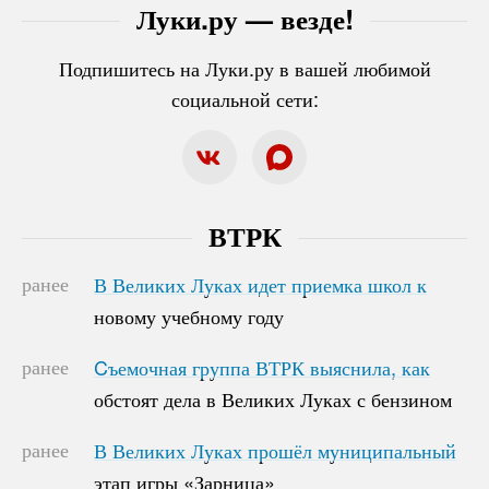
Луки.ру — везде!
Подпишитесь на Луки.ру в вашей любимой
социальной сети:
ВТРК
ранее
В Великих Луках идет приемка школ к
В Великих Луках идет приемка школ к
новому учебному году
новому учебному году
ранее
Cъемочная группа ВТРК выяснила, как
Cъемочная группа ВТРК выяснила, как
обстоят дела в Великих Луках с бензином
обстоят дела в Великих Луках с бензином
ранее
В Великих Луках прошёл муниципальный
В Великих Луках прошёл муниципальный
этап игры «Зарница»
этап игры «Зарница»