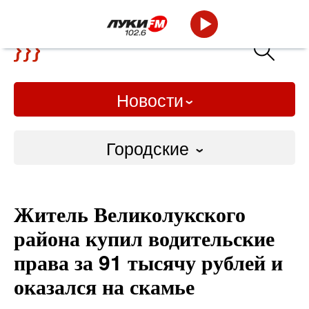
Новости
Городские
Городские
Житель Великолукского
Слово Дело
района купил водительские
Народные
права за 91 тысячу рублей и
оказался на скамье
ВТРК