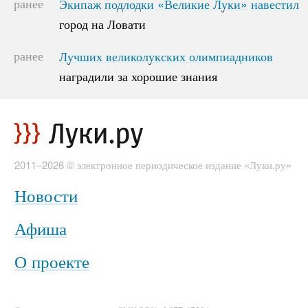
ранее
Экипаж подлодки «Великие Луки» навестил
Экипаж подлодки «Великие Луки» навестил
город на Ловати
город на Ловати
ранее
Лучших великолукских олимпиадников
Лучших великолукских олимпиадников
наградили за хорошие знания
наградили за хорошие знания
2011–2026 © электронное периодическое издание «Луки.ру»
Новости
Афиша
О проекте