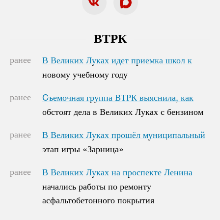
ВТРК
ранее
В Великих Луках идет приемка школ к
В Великих Луках идет приемка школ к
новому учебному году
новому учебному году
ранее
Cъемочная группа ВТРК выяснила, как
Cъемочная группа ВТРК выяснила, как
обстоят дела в Великих Луках с бензином
обстоят дела в Великих Луках с бензином
ранее
В Великих Луках прошёл муниципальный
В Великих Луках прошёл муниципальный
этап игры «Зарница»
этап игры «Зарница»
ранее
В Великих Луках на проспекте Ленина
В Великих Луках на проспекте Ленина
начались работы по ремонту
начались работы по ремонту
асфальтобетонного покрытия
асфальтобетонного покрытия