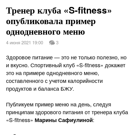
Мисс Фитнес — Вегас
Тренер клуба «S-fitness»
О нас
опубликовала пример
однодневного меню
Новости
4 июня 2021 19:00
3
Правила магазина
Здоровое питание — это не только полезно, но
Контакты
и вкусно. Спортивный клуб «S-fitness» докажет
это на примере однодневного меню,
Вакансии
составленного с учетом калорийности
продуктов и баланса БЖУ.
Публикуем пример меню на день, следуя
принципам здорового питания от тренера клуба
«S-fitness»
:
Марины Сафиулиной