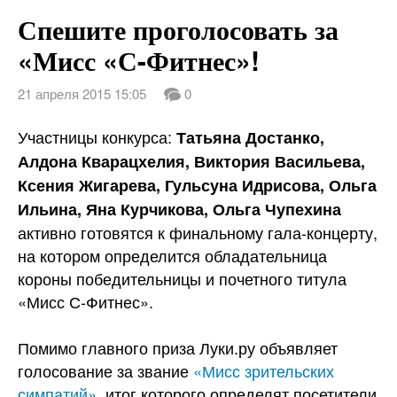
Мисс Фитнес — Вегас
Спешите проголосовать за
О нас
«Мисс «С-Фитнес»!
Новости
21 апреля 2015 15:05
0
Участницы конкурса:
Правила магазина
Татьяна Достанко,
Алдона Кварацхелия, Виктория Васильева,
Контакты
Ксения Жигарева, Гульсуна Идрисова, Ольга
Ильина, Яна Курчикова, Ольга Чупехина
Вакансии
активно готовятся к финальному гала-концерту,
на котором определится обладательница
короны победительницы и почетного титула
«Мисс С-Фитнес».
Помимо главного приза Луки.ру объявляет
голосование за звание
«Мисс зрительских
симпатий»
, итог которого определят посетители