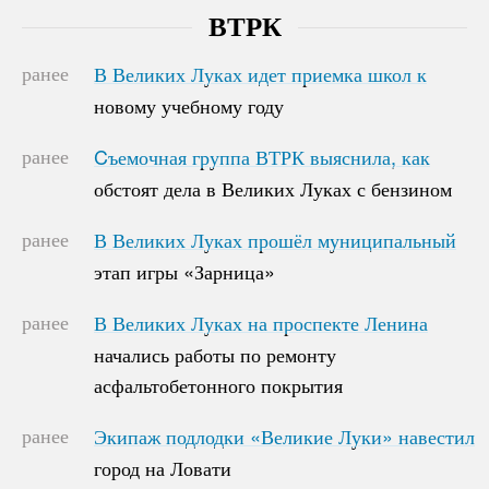
ВТРК
ранее
В Великих Луках идет приемка школ к
В Великих Луках идет приемка школ к
новому учебному году
новому учебному году
ранее
Cъемочная группа ВТРК выяснила, как
Cъемочная группа ВТРК выяснила, как
обстоят дела в Великих Луках с бензином
обстоят дела в Великих Луках с бензином
ранее
В Великих Луках прошёл муниципальный
В Великих Луках прошёл муниципальный
этап игры «Зарница»
этап игры «Зарница»
ранее
В Великих Луках на проспекте Ленина
В Великих Луках на проспекте Ленина
начались работы по ремонту
начались работы по ремонту
асфальтобетонного покрытия
асфальтобетонного покрытия
ранее
Экипаж подлодки «Великие Луки» навестил
Экипаж подлодки «Великие Луки» навестил
город на Ловати
город на Ловати