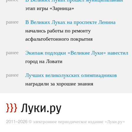
этап игры «Зарница»
этап игры «Зарница»
ранее
В Великих Луках на проспекте Ленина
В Великих Луках на проспекте Ленина
начались работы по ремонту
начались работы по ремонту
асфальтобетонного покрытия
асфальтобетонного покрытия
ранее
Экипаж подлодки «Великие Луки» навестил
Экипаж подлодки «Великие Луки» навестил
город на Ловати
город на Ловати
ранее
Лучших великолукских олимпиадников
Лучших великолукских олимпиадников
наградили за хорошие знания
наградили за хорошие знания
2011–2026 © электронное периодическое издание «Луки.ру»