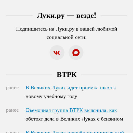
Луки.ру — везде!
Подпишитесь на Луки.ру в вашей любимой
социальной сети:
ВТРК
ранее
В Великих Луках идет приемка школ к
В Великих Луках идет приемка школ к
новому учебному году
новому учебному году
ранее
Cъемочная группа ВТРК выяснила, как
Cъемочная группа ВТРК выяснила, как
обстоят дела в Великих Луках с бензином
обстоят дела в Великих Луках с бензином
ранее
В Великих Луках прошёл муниципальный
В Великих Луках прошёл муниципальный