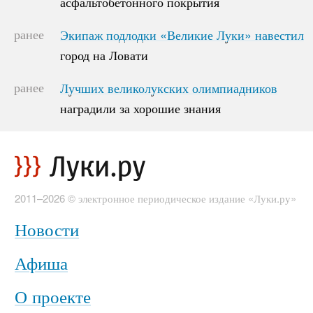
асфальтобетонного покрытия
асфальтобетонного покрытия
ранее
Экипаж подлодки «Великие Луки» навестил
Экипаж подлодки «Великие Луки» навестил
город на Ловати
город на Ловати
ранее
Лучших великолукских олимпиадников
Лучших великолукских олимпиадников
наградили за хорошие знания
наградили за хорошие знания
2011–2026 © электронное периодическое издание «Луки.ру»
Новости
Афиша
О проекте