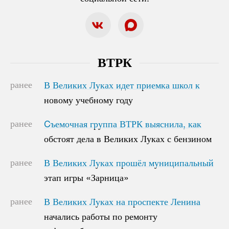
ВТРК
ранее
В Великих Луках идет приемка школ к
В Великих Луках идет приемка школ к
новому учебному году
новому учебному году
ранее
Cъемочная группа ВТРК выяснила, как
Cъемочная группа ВТРК выяснила, как
обстоят дела в Великих Луках с бензином
обстоят дела в Великих Луках с бензином
ранее
В Великих Луках прошёл муниципальный
В Великих Луках прошёл муниципальный
этап игры «Зарница»
этап игры «Зарница»
ранее
В Великих Луках на проспекте Ленина
В Великих Луках на проспекте Ленина
начались работы по ремонту
начались работы по ремонту