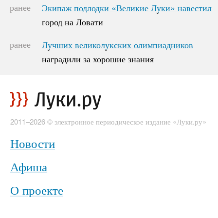
ранее
Экипаж подлодки «Великие Луки» навестил
Экипаж подлодки «Великие Луки» навестил
город на Ловати
город на Ловати
ранее
Лучших великолукских олимпиадников
Лучших великолукских олимпиадников
наградили за хорошие знания
наградили за хорошие знания
2011–2026 © электронное периодическое издание «Луки.ру»
Новости
Афиша
О проекте