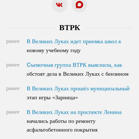
ВТРК
ранее
В Великих Луках идет приемка школ к
В Великих Луках идет приемка школ к
новому учебному году
новому учебному году
ранее
Cъемочная группа ВТРК выяснила, как
Cъемочная группа ВТРК выяснила, как
обстоят дела в Великих Луках с бензином
обстоят дела в Великих Луках с бензином
ранее
В Великих Луках прошёл муниципальный
В Великих Луках прошёл муниципальный
этап игры «Зарница»
этап игры «Зарница»
ранее
В Великих Луках на проспекте Ленина
В Великих Луках на проспекте Ленина
начались работы по ремонту
начались работы по ремонту
асфальтобетонного покрытия
асфальтобетонного покрытия