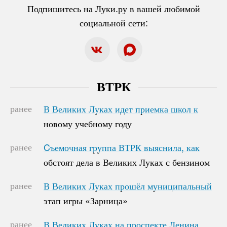
Подпишитесь на Луки.ру в вашей любимой
социальной сети:
ВТРК
ранее
В Великих Луках идет приемка школ к
В Великих Луках идет приемка школ к
новому учебному году
новому учебному году
ранее
Cъемочная группа ВТРК выяснила, как
Cъемочная группа ВТРК выяснила, как
обстоят дела в Великих Луках с бензином
обстоят дела в Великих Луках с бензином
ранее
В Великих Луках прошёл муниципальный
В Великих Луках прошёл муниципальный
этап игры «Зарница»
этап игры «Зарница»
ранее
В Великих Луках на проспекте Ленина
В Великих Луках на проспекте Ленина