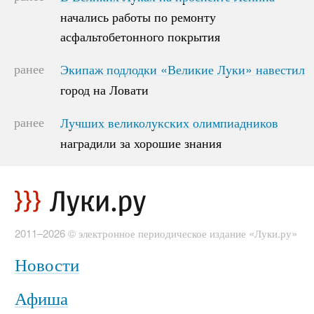
начались работы по ремонту
начались работы по ремонту
асфальтобетонного покрытия
асфальтобетонного покрытия
ранее
Экипаж подлодки «Великие Луки» навестил
Экипаж подлодки «Великие Луки» навестил
город на Ловати
город на Ловати
ранее
Лучших великолукских олимпиадников
Лучших великолукских олимпиадников
наградили за хорошие знания
наградили за хорошие знания
2011–2026 © электронное периодическое издание «Луки.ру»
Новости
Афиша