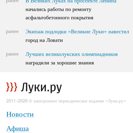
В Великих Луках на проспекте Ленина
начались работы по ремонту
начались работы по ремонту
асфальтобетонного покрытия
асфальтобетонного покрытия
ранее
Экипаж подлодки «Великие Луки» навестил
Экипаж подлодки «Великие Луки» навестил
город на Ловати
город на Ловати
ранее
Лучших великолукских олимпиадников
Лучших великолукских олимпиадников
наградили за хорошие знания
наградили за хорошие знания
2011–2026 © электронное периодическое издание «Луки.ру»
Новости
Афиша