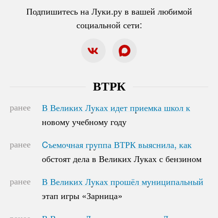
Подпишитесь на Луки.ру в вашей любимой
социальной сети:
ВТРК
ранее
В Великих Луках идет приемка школ к
В Великих Луках идет приемка школ к
новому учебному году
новому учебному году
ранее
Cъемочная группа ВТРК выяснила, как
Cъемочная группа ВТРК выяснила, как
обстоят дела в Великих Луках с бензином
обстоят дела в Великих Луках с бензином
ранее
В Великих Луках прошёл муниципальный
В Великих Луках прошёл муниципальный
этап игры «Зарница»
этап игры «Зарница»
ранее
В Великих Луках на проспекте Ленина