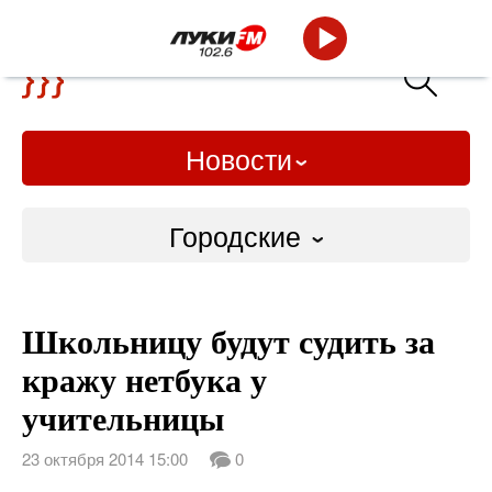
Новости
Городские
Городские
Школьницу будут судить за
Слово Дело
кражу нетбука у
Народные
учительницы
ВТРК
23 октября 2014 15:00
0