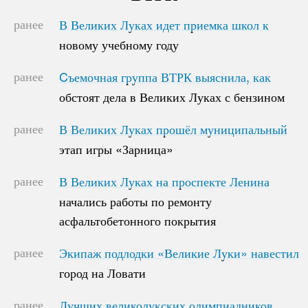
ранее
В Великих Луках идет приемка школ к
В Великих Луках идет приемка школ к
новому учебному году
новому учебному году
ранее
Cъемочная группа ВТРК выяснила, как
Cъемочная группа ВТРК выяснила, как
обстоят дела в Великих Луках с бензином
обстоят дела в Великих Луках с бензином
ранее
В Великих Луках прошёл муниципальный
В Великих Луках прошёл муниципальный
этап игры «Зарница»
этап игры «Зарница»
ранее
В Великих Луках на проспекте Ленина
В Великих Луках на проспекте Ленина
начались работы по ремонту
начались работы по ремонту
асфальтобетонного покрытия
асфальтобетонного покрытия
ранее
Экипаж подлодки «Великие Луки» навестил
Экипаж подлодки «Великие Луки» навестил
город на Ловати
город на Ловати
ранее
Лучших великолукских олимпиадников
Лучших великолукских олимпиадников