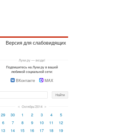
Версия для слабовидящих
Луки.ру — везде!
Подпишитесь на Луки.ру в вашей
любимой социальной сети:
ВКонтакте
MAX
◄
Октябрь'2014
►
29
30
1
2
3
4
5
6
7
8
9
10
11
12
13
14
15
16
17
18
19