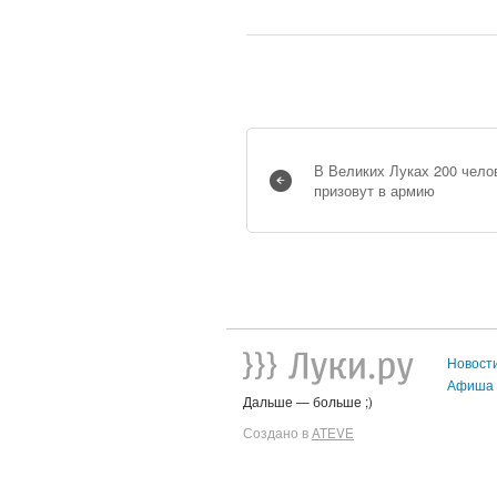
В Великих Луках 200 чело
призовут в армию
Новост
Афиша
Дальше — больше ;)
Создано в
ATEVE