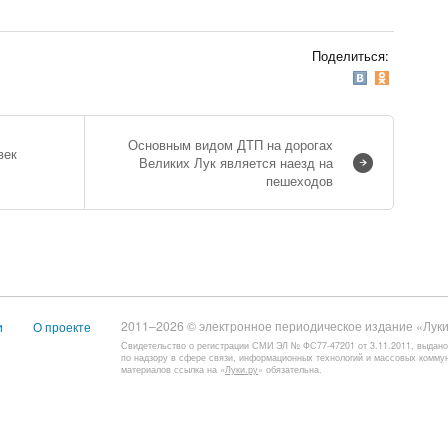
Поделиться:
Основным видом ДТП на дорогах
век
Великих Лук является наезд на
пешеходов
2011–2026 © электронное периодическое издание «Луки
и
О проекте
Свидетельство о регистрации СМИ ЭЛ № ФС77-47201 от 3.11.2011, выдан
по надзору в сфере связи, информационных технологий и массовых комму
материалов ссылка на «
Луки.ру
» обязательна.