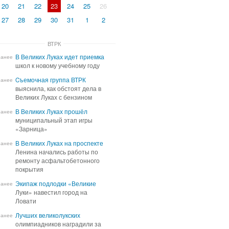
20
21
22
23
24
25
26
27
28
29
30
31
1
2
ВТРК
В Великих Луках идет приемка
В Великих Луках идет приемка
ранее
школ к новому учебному году
школ к новому учебному году
Cъемочная группа ВТРК
Cъемочная группа ВТРК
ранее
выяснила, как обстоят дела в
выяснила, как обстоят дела в
Великих Луках с бензином
Великих Луках с бензином
В Великих Луках прошёл
В Великих Луках прошёл
ранее
муниципальный этап игры
муниципальный этап игры
«Зарница»
«Зарница»
В Великих Луках на проспекте
В Великих Луках на проспекте
ранее
Ленина начались работы по
Ленина начались работы по
ремонту асфальтобетонного
ремонту асфальтобетонного
покрытия
покрытия
Экипаж подлодки «Великие
Экипаж подлодки «Великие
ранее
Луки» навестил город на
Луки» навестил город на
Ловати
Ловати
Лучших великолукских
Лучших великолукских
ранее
олимпиадников наградили за
олимпиадников наградили за