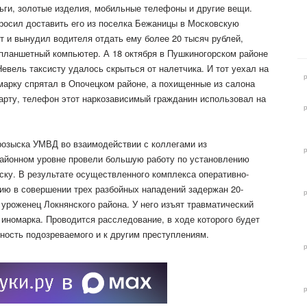
ьги, золотые изделия, мобильные телефоны и другие вещи.
просил доставить его из поселка Бежаницы в Московскую
т и вынудил водителя отдать ему более 20 тысяч рублей,
 планшетный компьютер. А 18 октября в Пушкиногорском районе
Невель таксисту удалось скрыться от налетчика. И тот уехал на
марку спрятал в Опочецком районе, а похищенные из салона
карту, телефон этот наркозависимый гражданин использовал на
розыска УМВД во взаимодействии с коллегами из
айонном уровне провели большую работу по установлению
ску. В результате осуществленного комплекса оперативно-
ию в совершении трех разбойных нападений задержан 20-
уроженец Локнянского района. У него изъят травматический
 иномарка. Проводится расследование, в ходе которого будет
ность подозреваемого и к другим преступлениям.