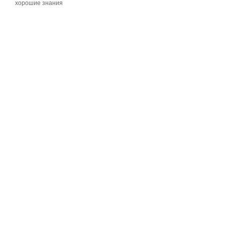
хорошие знания
хорошие знания