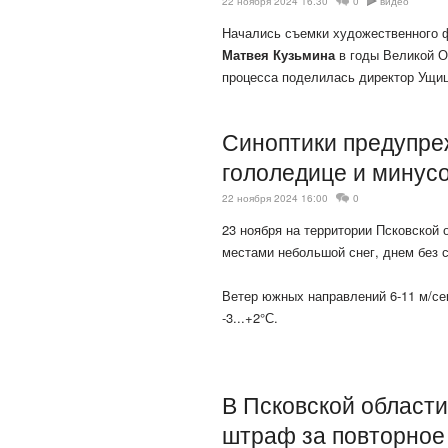
22 ноября 2024 16:30
0
видео
Начались съемки художественного ф
Матвея Кузьмина
в годы Великой О
процесса поделилась директор Ущиц
Синоптики предупре
гололедице и минус
22 ноября 2024 16:00
0
23 ноября на территории Псковской
местами небольшой снег, днем без 
Ветер южных направлений 6-11 м/се
-3...+2°С.
В Псковской области
штраф за повторное