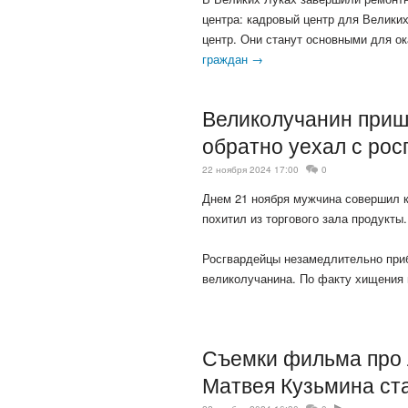
центра: кадровый центр для Велики
центр. Они станут основными для о
граждан →
Великолучанин прише
обратно уехал с ро
22 ноября 2024 17:00
0
Днем 21 ноября мужчина совершил к
похитил из торгового зала продукты
Росгвардейцы незамедлительно приб
великолучанина. По факту хищения 
Съемки фильма про 
Матвея Кузьмина ста