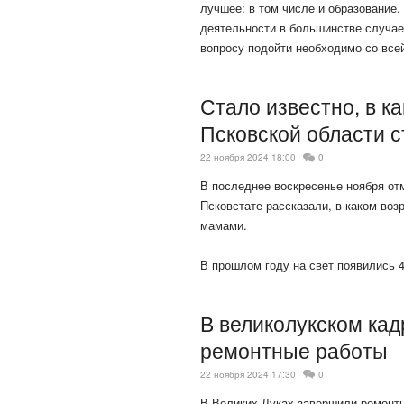
лучшее: в том числе и образование.
деятельности в большинстве случае 
вопросу подойти необходимо со вс
Стало известно, в к
Псковской области 
22 ноября 2024 18:00
0
В последнее воскресенье ноября отм
Псковстате рассказали, в каком воз
мамами.
В прошлом году на свет появились
В великолукском ка
ремонтные работы
22 ноября 2024 17:30
0
В Великих Луках завершили ремонтн