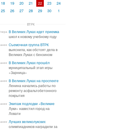
18
19
20
21
22
23
24
25
26
27
28
29
30
1
ВТРК
В Великих Луках идет приемка
В Великих Луках идет приемка
Вчера
школ к новому учебному году
школ к новому учебному году
Cъемочная группа ВТРК
Cъемочная группа ВТРК
ранее
выяснила, как обстоят дела в
выяснила, как обстоят дела в
Великих Луках с бензином
Великих Луках с бензином
В Великих Луках прошёл
В Великих Луках прошёл
ранее
муниципальный этап игры
муниципальный этап игры
«Зарница»
«Зарница»
В Великих Луках на проспекте
В Великих Луках на проспекте
ранее
Ленина начались работы по
Ленина начались работы по
ремонту асфальтобетонного
ремонту асфальтобетонного
покрытия
покрытия
Экипаж подлодки «Великие
Экипаж подлодки «Великие
ранее
Луки» навестил город на
Луки» навестил город на
Ловати
Ловати
Лучших великолукских
Лучших великолукских
ранее
олимпиадников наградили за
олимпиадников наградили за