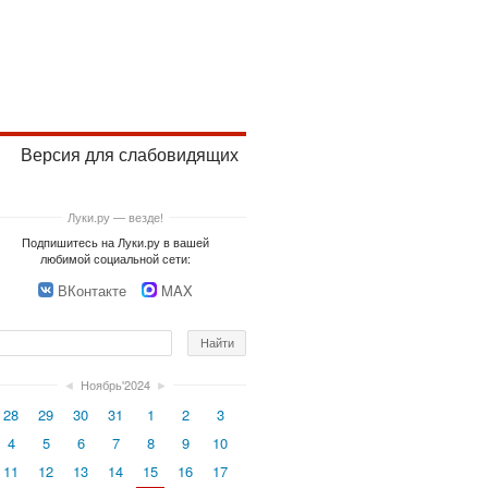
Версия для слабовидящих
Луки.ру — везде!
Подпишитесь на Луки.ру в вашей
любимой социальной сети:
ВКонтакте
MAX
◄
Ноябрь'2024
►
28
29
30
31
1
2
3
4
5
6
7
8
9
10
11
12
13
14
15
16
17