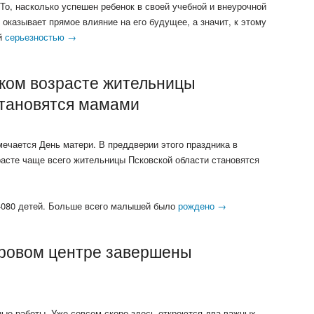
 То, насколько успешен ребенок в своей учебной и внеурочной
оказывает прямое влияние на его будущее, а значит, к этому
ей
серьезностью →
аком возрасте жительницы
становятся мамами
ечается День матери. В преддверии этого праздника в
расте чаще всего жительницы Псковской области становятся
 4080 детей. Больше всего малышей было
рождено →
дровом центре завершены
ые работы. Уже совсем скоро здесь откроются два важных