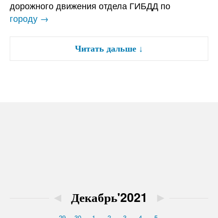
дорожного движения отдела ГИБДД по
городу →
Читать дальше
↓
◄
Декабрь'2021
►
29
30
1
2
3
4
5