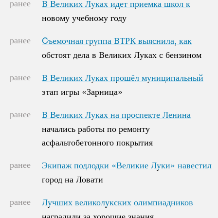
ранее
В Великих Луках идет приемка школ к
В Великих Луках идет приемка школ к
новому учебному году
новому учебному году
ранее
Cъемочная группа ВТРК выяснила, как
Cъемочная группа ВТРК выяснила, как
обстоят дела в Великих Луках с бензином
обстоят дела в Великих Луках с бензином
ранее
В Великих Луках прошёл муниципальный
В Великих Луках прошёл муниципальный
этап игры «Зарница»
этап игры «Зарница»
ранее
В Великих Луках на проспекте Ленина
В Великих Луках на проспекте Ленина
начались работы по ремонту
начались работы по ремонту
асфальтобетонного покрытия
асфальтобетонного покрытия
ранее
Экипаж подлодки «Великие Луки» навестил
Экипаж подлодки «Великие Луки» навестил
город на Ловати
город на Ловати
ранее
Лучших великолукских олимпиадников
Лучших великолукских олимпиадников
наградили за хорошие знания
наградили за хорошие знания