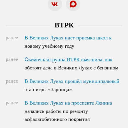
ВТРК
ранее
В Великих Луках идет приемка школ к
В Великих Луках идет приемка школ к
новому учебному году
новому учебному году
ранее
Cъемочная группа ВТРК выяснила, как
Cъемочная группа ВТРК выяснила, как
обстоят дела в Великих Луках с бензином
обстоят дела в Великих Луках с бензином
ранее
В Великих Луках прошёл муниципальный
В Великих Луках прошёл муниципальный
этап игры «Зарница»
этап игры «Зарница»
ранее
В Великих Луках на проспекте Ленина
В Великих Луках на проспекте Ленина
начались работы по ремонту
начались работы по ремонту
асфальтобетонного покрытия
асфальтобетонного покрытия