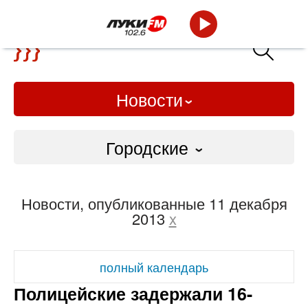
Новости
Городские
Городские
Новости, опубликованные 11 декабря
Слово Дело
2013
x
Народные
полный календарь
ВТРК
Полицейские задержали 16-