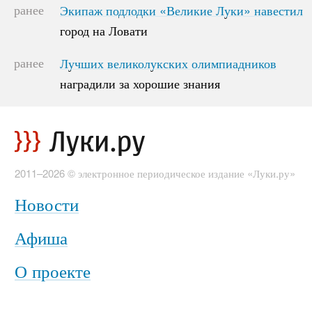
ранее
Экипаж подлодки «Великие Луки» навестил
Экипаж подлодки «Великие Луки» навестил
город на Ловати
город на Ловати
ранее
Лучших великолукских олимпиадников
Лучших великолукских олимпиадников
наградили за хорошие знания
наградили за хорошие знания
2011–2026 © электронное периодическое издание «Луки.ру»
Новости
Афиша
О проекте