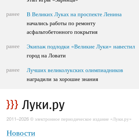
ранее
В Великих Луках на проспекте Ленина
В Великих Луках на проспекте Ленина
начались работы по ремонту
начались работы по ремонту
асфальтобетонного покрытия
асфальтобетонного покрытия
ранее
Экипаж подлодки «Великие Луки» навестил
Экипаж подлодки «Великие Луки» навестил
город на Ловати
город на Ловати
ранее
Лучших великолукских олимпиадников
Лучших великолукских олимпиадников
наградили за хорошие знания
наградили за хорошие знания
2011–2026 © электронное периодическое издание «Луки.ру»
Новости