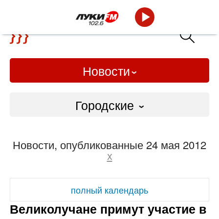
Новости
Городские
Городские
Новости, опубликованные 24 мая 2012
Слово Дело
x
Народные
полный календарь
ВТРК
Великолучане примут участие в