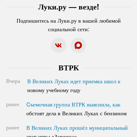
Луки.ру — везде!
Подпишитесь на Луки.ру в вашей любимой
социальной сети:
ВТРК
Вчера
В Великих Луках идет приемка школ к
В Великих Луках идет приемка школ к
новому учебному году
новому учебному году
ранее
Cъемочная группа ВТРК выяснила, как
Cъемочная группа ВТРК выяснила, как
обстоят дела в Великих Луках с бензином
обстоят дела в Великих Луках с бензином
ранее
В Великих Луках прошёл муниципальный
В Великих Луках прошёл муниципальный
этап игры «Зарница»
этап игры «Зарница»