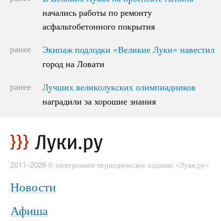
начались работы по ремонту
начались работы по ремонту
асфальтобетонного покрытия
асфальтобетонного покрытия
ранее
Экипаж подлодки «Великие Луки» навестил
Экипаж подлодки «Великие Луки» навестил
город на Ловати
город на Ловати
ранее
Лучших великолукских олимпиадников
Лучших великолукских олимпиадников
наградили за хорошие знания
наградили за хорошие знания
2011–2026 © электронное периодическое издание «Луки.ру»
Новости
Афиша