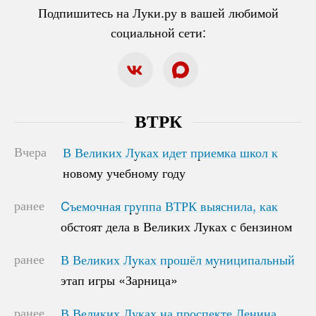
Подпишитесь на Луки.ру в вашей любимой
социальной сети:
ВТРК
Вчера
В Великих Луках идет приемка школ к
В Великих Луках идет приемка школ к
новому учебному году
новому учебному году
ранее
Cъемочная группа ВТРК выяснила, как
Cъемочная группа ВТРК выяснила, как
обстоят дела в Великих Луках с бензином
обстоят дела в Великих Луках с бензином
ранее
В Великих Луках прошёл муниципальный
В Великих Луках прошёл муниципальный
этап игры «Зарница»
этап игры «Зарница»
ранее
В Великих Луках на проспекте Ленина
В Великих Луках на проспекте Ленина