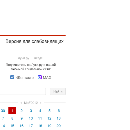
Версия для слабовидящих
Луки.ру — везде!
Подпишитесь на Луки.ру в вашей
любимой социальной сети:
ВКонтакте
MAX
◄
Май'2012
►
30
1
2
3
4
5
6
7
8
9
10
11
12
13
14
15
16
17
18
19
20