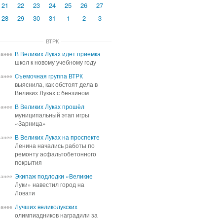
21
22
23
24
25
26
27
28
29
30
31
1
2
3
ВТРК
В Великих Луках идет приемка
В Великих Луках идет приемка
ранее
школ к новому учебному году
школ к новому учебному году
Cъемочная группа ВТРК
Cъемочная группа ВТРК
ранее
выяснила, как обстоят дела в
выяснила, как обстоят дела в
Великих Луках с бензином
Великих Луках с бензином
В Великих Луках прошёл
В Великих Луках прошёл
ранее
муниципальный этап игры
муниципальный этап игры
«Зарница»
«Зарница»
В Великих Луках на проспекте
В Великих Луках на проспекте
ранее
Ленина начались работы по
Ленина начались работы по
ремонту асфальтобетонного
ремонту асфальтобетонного
покрытия
покрытия
Экипаж подлодки «Великие
Экипаж подлодки «Великие
ранее
Луки» навестил город на
Луки» навестил город на
Ловати
Ловати
Лучших великолукских
Лучших великолукских
ранее
олимпиадников наградили за
олимпиадников наградили за