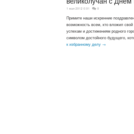
великолучан с Днем
1 мая 2012 0:01
0
Примите наши искренние поздравлен
возможность всем, кто вложил свой 
успехам и достижениям родного гор
символом достойного будущего, кот
к избранному делу →