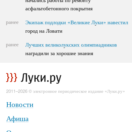
асфальтобетонного покрытия
асфальтобетонного покрытия
ранее
Экипаж подлодки «Великие Луки» навестил
Экипаж подлодки «Великие Луки» навестил
город на Ловати
город на Ловати
ранее
Лучших великолукских олимпиадников
Лучших великолукских олимпиадников
наградили за хорошие знания
наградили за хорошие знания
2011–2026 © электронное периодическое издание «Луки.ру»
Новости
Афиша
О проекте