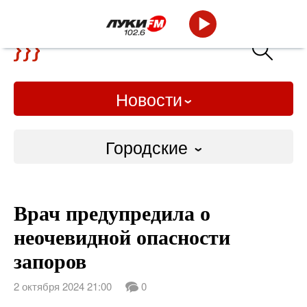
Новости
Городские
Городские
Врач предупредила о
Слово Дело
неочевидной опасности
Народные
запоров
ВТРК
2 октября 2024 21:00
0