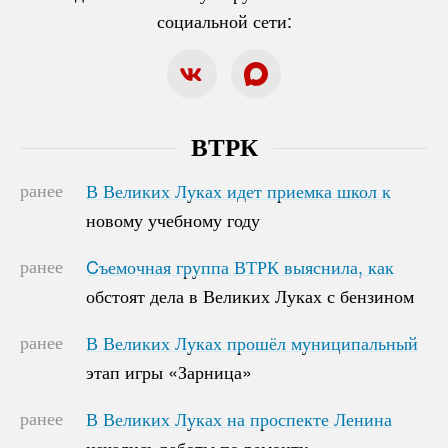
социальной сети:
ВТРК
ранее
В Великих Луках идет приемка школ к
В Великих Луках идет приемка школ к
новому учебному году
новому учебному году
ранее
Cъемочная группа ВТРК выяснила, как
Cъемочная группа ВТРК выяснила, как
обстоят дела в Великих Луках с бензином
обстоят дела в Великих Луках с бензином
ранее
В Великих Луках прошёл муниципальный
В Великих Луках прошёл муниципальный
этап игры «Зарница»
этап игры «Зарница»
ранее
В Великих Луках на проспекте Ленина
В Великих Луках на проспекте Ленина
начались работы по ремонту
начались работы по ремонту