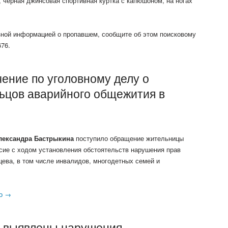
, чёрная джинсовая спортивная куртка с капюшоном, на ногах
зной информацией о пропавшем, сообщите об этом поисковому
76.
ение по уголовному делу о
ьцов аварийного общежития в
лександра Бастрыкина
поступило обращение жительницы
сие с ходом установления обстоятельств нарушения прав
ева, в том числе инвалидов, многодетных семей и
но →
и выявлены нарушения