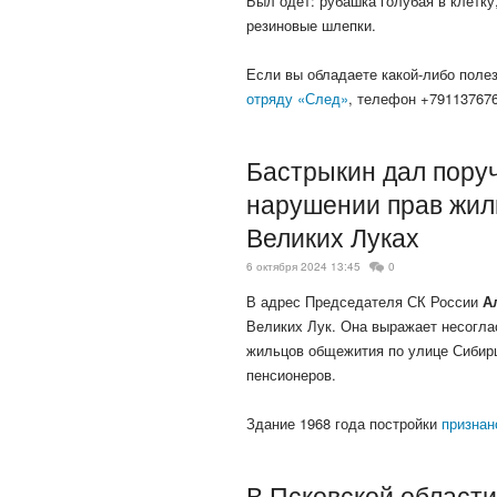
Был одет: рубашка голубая в клетку
резиновые шлепки.
Если вы обладаете какой-либо поле
отряду «След»
, телефон +791137676
Бастрыкин дал поруч
нарушении прав жил
Великих Луках
6 октября 2024 13:45
0
В адрес Председателя СК России
А
Великих Лук. Она выражает несогла
жильцов общежития по улице Сибирц
пенсионеров.
Здание 1968 года постройки
призна
В Псковской област