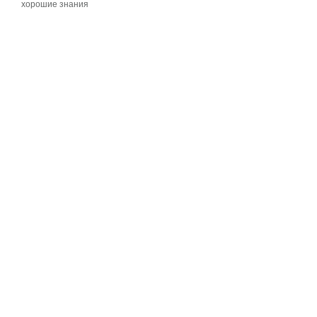
хорошие знания
хорошие знания