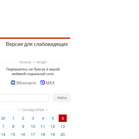
Версия для слабовидящих
Луки.ру — везде!
Подпишитесь на Луки.ру в вашей
любимой социальной сети:
ВКонтакте
MAX
◄
Октябрь'2024
►
30
1
2
3
4
5
6
7
8
9
10
11
12
13
14
15
16
17
18
19
20