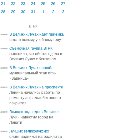
21
22
23
24
25
26
27
28
29
30
31
1
2
3
ВТРК
В Великих Луках идет приемка
В Великих Луках идет приемка
ранее
школ к новому учебному году
школ к новому учебному году
Cъемочная группа ВТРК
Cъемочная группа ВТРК
ранее
выяснила, как обстоят дела в
выяснила, как обстоят дела в
Великих Луках с бензином
Великих Луках с бензином
В Великих Луках прошёл
В Великих Луках прошёл
ранее
муниципальный этап игры
муниципальный этап игры
«Зарница»
«Зарница»
В Великих Луках на проспекте
В Великих Луках на проспекте
ранее
Ленина начались работы по
Ленина начались работы по
ремонту асфальтобетонного
ремонту асфальтобетонного
покрытия
покрытия
Экипаж подлодки «Великие
Экипаж подлодки «Великие
ранее
Луки» навестил город на
Луки» навестил город на
Ловати
Ловати
Лучших великолукских
Лучших великолукских
ранее
олимпиадников наградили за
олимпиадников наградили за