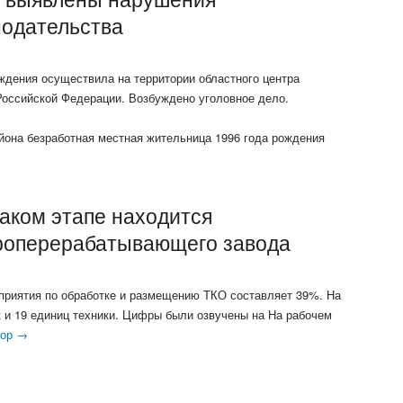
нодательства
ождения осуществила на территории областного центра
оссийской Федерации. Возбуждено уголовное дело.
айона безработная местная жительница 1996 года рождения
каком этапе находится
роперерабатывающего завода
приятия по обработке и размещению ТКО составляет 39%. На
к и 19 единиц техники. Цифры были озвучены на На рабочем
тор →