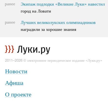
ранее
Экипаж подлодки «Великие Луки» навестил
Экипаж подлодки «Великие Луки» навестил
город на Ловати
город на Ловати
ранее
Лучших великолукских олимпиадников
Лучших великолукских олимпиадников
наградили за хорошие знания
наградили за хорошие знания
2011–2026 © электронное периодическое издание «Луки.ру»
Новости
Афиша
О проекте