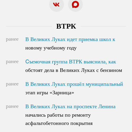
ВТРК
ранее
В Великих Луках идет приемка школ к
В Великих Луках идет приемка школ к
новому учебному году
новому учебному году
ранее
Cъемочная группа ВТРК выяснила, как
Cъемочная группа ВТРК выяснила, как
обстоят дела в Великих Луках с бензином
обстоят дела в Великих Луках с бензином
ранее
В Великих Луках прошёл муниципальный
В Великих Луках прошёл муниципальный
этап игры «Зарница»
этап игры «Зарница»
ранее
В Великих Луках на проспекте Ленина
В Великих Луках на проспекте Ленина
начались работы по ремонту
начались работы по ремонту
асфальтобетонного покрытия
асфальтобетонного покрытия