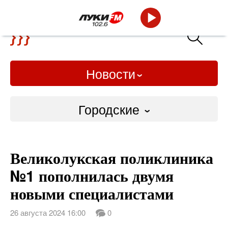
Новости
Городские
Городские
Великолукская поликлиника
Слово Дело
№1 пополнилась двумя
Народные
новыми специалистами
ВТРК
26 августа 2024 16:00
0