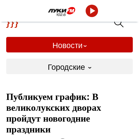
Новости
Городские
Городские
Публикуем график: В
Слово Дело
великолукских дворах
Народные
пройдут новогодние
праздники
ВТРК