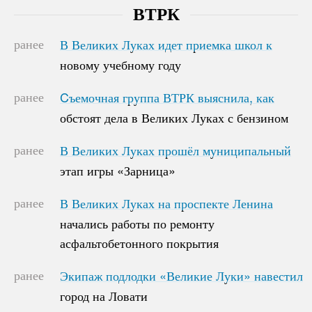
ВТРК
ранее
В Великих Луках идет приемка школ к
В Великих Луках идет приемка школ к
новому учебному году
новому учебному году
ранее
Cъемочная группа ВТРК выяснила, как
Cъемочная группа ВТРК выяснила, как
обстоят дела в Великих Луках с бензином
обстоят дела в Великих Луках с бензином
ранее
В Великих Луках прошёл муниципальный
В Великих Луках прошёл муниципальный
этап игры «Зарница»
этап игры «Зарница»
ранее
В Великих Луках на проспекте Ленина
В Великих Луках на проспекте Ленина
начались работы по ремонту
начались работы по ремонту
асфальтобетонного покрытия
асфальтобетонного покрытия
ранее
Экипаж подлодки «Великие Луки» навестил
Экипаж подлодки «Великие Луки» навестил
город на Ловати
город на Ловати