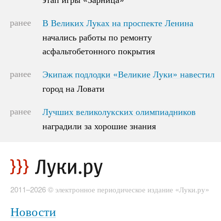
ранее
В Великих Луках на проспекте Ленина
В Великих Луках на проспекте Ленина
начались работы по ремонту
начались работы по ремонту
асфальтобетонного покрытия
асфальтобетонного покрытия
ранее
Экипаж подлодки «Великие Луки» навестил
Экипаж подлодки «Великие Луки» навестил
город на Ловати
город на Ловати
ранее
Лучших великолукских олимпиадников
Лучших великолукских олимпиадников
наградили за хорошие знания
наградили за хорошие знания
2011–2026 © электронное периодическое издание «Луки.ру»
Новости