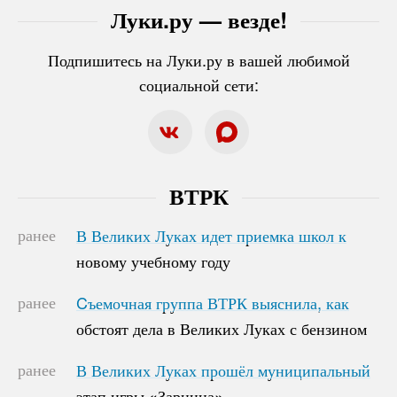
Луки.ру — везде!
Подпишитесь на Луки.ру в вашей любимой
социальной сети:
ВТРК
ранее
В Великих Луках идет приемка школ к
В Великих Луках идет приемка школ к
новому учебному году
новому учебному году
ранее
Cъемочная группа ВТРК выяснила, как
Cъемочная группа ВТРК выяснила, как
обстоят дела в Великих Луках с бензином
обстоят дела в Великих Луках с бензином
ранее
В Великих Луках прошёл муниципальный
В Великих Луках прошёл муниципальный
этап игры «Зарница»
этап игры «Зарница»