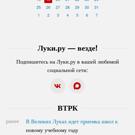
25
26
27
28
29
30
31
1
2
3
4
5
6
7
Луки.ру — везде!
Подпишитесь на Луки.ру в вашей любимой
социальной сети:
ВТРК
ранее
В Великих Луках идет приемка школ к
В Великих Луках идет приемка школ к
новому учебному году
новому учебному году