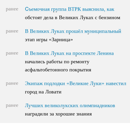
ранее
Cъемочная группа ВТРК выяснила, как
Cъемочная группа ВТРК выяснила, как
обстоят дела в Великих Луках с бензином
обстоят дела в Великих Луках с бензином
ранее
В Великих Луках прошёл муниципальный
В Великих Луках прошёл муниципальный
этап игры «Зарница»
этап игры «Зарница»
ранее
В Великих Луках на проспекте Ленина
В Великих Луках на проспекте Ленина
начались работы по ремонту
начались работы по ремонту
асфальтобетонного покрытия
асфальтобетонного покрытия
ранее
Экипаж подлодки «Великие Луки» навестил
Экипаж подлодки «Великие Луки» навестил
город на Ловати
город на Ловати
ранее
Лучших великолукских олимпиадников
Лучших великолукских олимпиадников
наградили за хорошие знания
наградили за хорошие знания