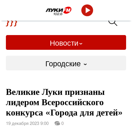
Новости
Городские
Городские
Великие Луки признаны
Слово Дело
лидером Всероссийского
Народные
конкурса «Города для детей»
ВТРК
19 декабря 2023 9:00
0