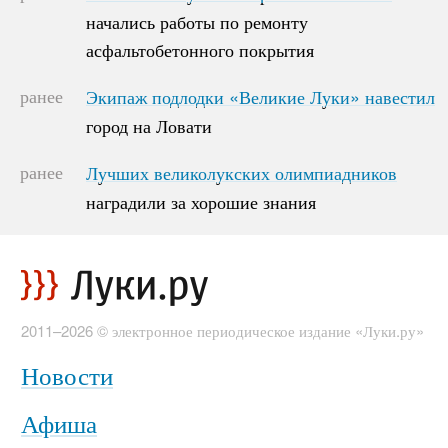
начались работы по ремонту
начались работы по ремонту
асфальтобетонного покрытия
асфальтобетонного покрытия
ранее
Экипаж подлодки «Великие Луки» навестил
Экипаж подлодки «Великие Луки» навестил
город на Ловати
город на Ловати
ранее
Лучших великолукских олимпиадников
Лучших великолукских олимпиадников
наградили за хорошие знания
наградили за хорошие знания
2011–2026 © электронное периодическое издание «Луки.ру»
Новости
Афиша