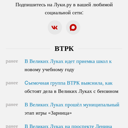
Подпишитесь на Луки.ру в вашей любимой
социальной сети:
ВТРК
ранее
В Великих Луках идет приемка школ к
В Великих Луках идет приемка школ к
новому учебному году
новому учебному году
ранее
Cъемочная группа ВТРК выяснила, как
Cъемочная группа ВТРК выяснила, как
обстоят дела в Великих Луках с бензином
обстоят дела в Великих Луках с бензином
ранее
В Великих Луках прошёл муниципальный
В Великих Луках прошёл муниципальный
этап игры «Зарница»
этап игры «Зарница»
ранее
В Великих Луках на проспекте Ленина
В Великих Луках на проспекте Ленина