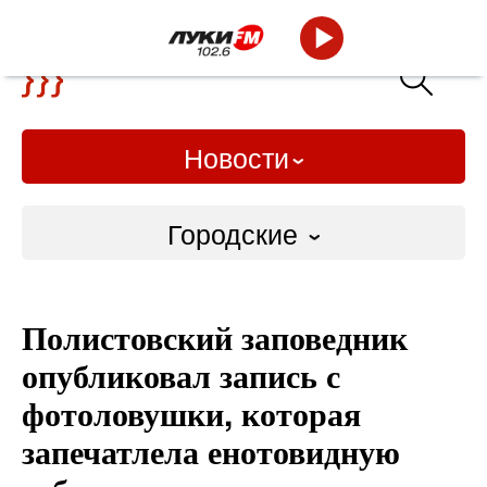
Новости
Городские
Городские
Полистовский заповедник
Слово Дело
опубликовал запись с
Народные
фотоловушки, которая
запечатлела енотовидную
ВТРК