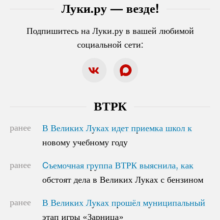
Луки.ру — везде!
Подпишитесь на Луки.ру в вашей любимой
социальной сети:
ВТРК
ранее
В Великих Луках идет приемка школ к
В Великих Луках идет приемка школ к
новому учебному году
новому учебному году
ранее
Cъемочная группа ВТРК выяснила, как
Cъемочная группа ВТРК выяснила, как
обстоят дела в Великих Луках с бензином
обстоят дела в Великих Луках с бензином
ранее
В Великих Луках прошёл муниципальный
В Великих Луках прошёл муниципальный
этап игры «Зарница»
этап игры «Зарница»