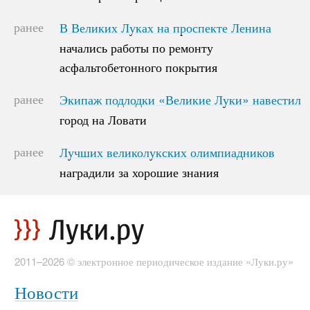
ранее
В Великих Луках на проспекте Ленина
В Великих Луках на проспекте Ленина
начались работы по ремонту
начались работы по ремонту
асфальтобетонного покрытия
асфальтобетонного покрытия
ранее
Экипаж подлодки «Великие Луки» навестил
Экипаж подлодки «Великие Луки» навестил
город на Ловати
город на Ловати
ранее
Лучших великолукских олимпиадников
Лучших великолукских олимпиадников
наградили за хорошие знания
наградили за хорошие знания
2011–2026 © электронное периодическое издание «Луки.ру»
Новости