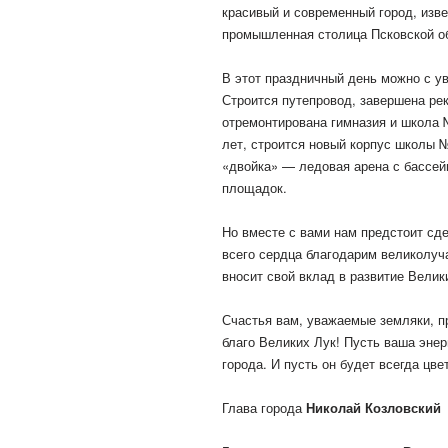
красивый и современный город, изве
промышленная столица Псковской об
В этот праздничный день можно с ув
Строится путепровод, завершена рек
отремонтирована гимназия и школа №
лет, строится новый корпус школы №
«двойка» — ледовая арена с бассей
площадок.
Но вместе с вами нам предстоит сд
всего сердца благодарим великолуч
вносит свой вклад в развитие Велик
Счастья вам, уважаемые земляки, пр
благо Великих Лук! Пусть ваша эне
города. И пусть он будет всегда цв
Глава города
Николай Козловский