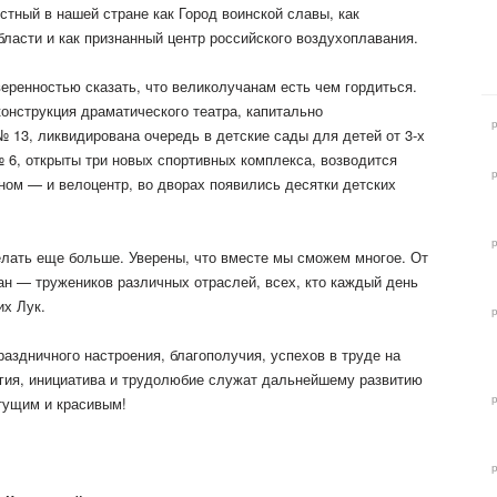
стный в нашей стране как Город воинской славы, как
ласти и как признанный центр российского воздухоплавания.
еренностью сказать, что великолучанам есть чем гордиться.
онструкция драматического театра, капитально
 13, ликвидирована очередь в детские сады для детей от 3-х
 6, открыты три новых спортивных комплекса, возводится
ном — и велоцентр, во дворах появились десятки детских
елать еще больше. Уверены, что вместе мы сможем многое. От
ан — тружеников различных отраслей, всех, кто каждый день
их Лук.
аздничного настроения, благополучия, успехов в труде на
ргия, инициатива и трудолюбие служат дальнейшему развитию
етущим и красивым!