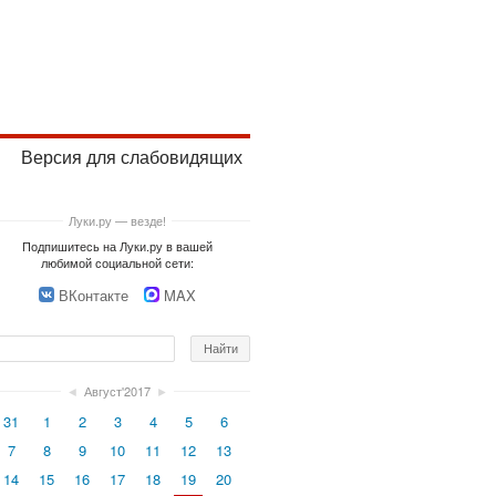
Версия для слабовидящих
Луки.ру — везде!
Подпишитесь на Луки.ру в вашей
любимой социальной сети:
ВКонтакте
MAX
◄
Август'2017
►
31
1
2
3
4
5
6
7
8
9
10
11
12
13
14
15
16
17
18
19
20