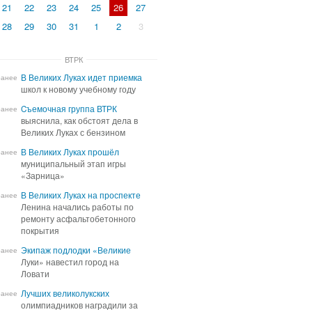
21
22
23
24
25
26
27
28
29
30
31
1
2
3
ВТРК
В Великих Луках идет приемка
В Великих Луках идет приемка
ранее
школ к новому учебному году
школ к новому учебному году
Cъемочная группа ВТРК
Cъемочная группа ВТРК
ранее
выяснила, как обстоят дела в
выяснила, как обстоят дела в
Великих Луках с бензином
Великих Луках с бензином
В Великих Луках прошёл
В Великих Луках прошёл
ранее
муниципальный этап игры
муниципальный этап игры
«Зарница»
«Зарница»
В Великих Луках на проспекте
В Великих Луках на проспекте
ранее
Ленина начались работы по
Ленина начались работы по
ремонту асфальтобетонного
ремонту асфальтобетонного
покрытия
покрытия
Экипаж подлодки «Великие
Экипаж подлодки «Великие
ранее
Луки» навестил город на
Луки» навестил город на
Ловати
Ловати
Лучших великолукских
Лучших великолукских
ранее
олимпиадников наградили за
олимпиадников наградили за