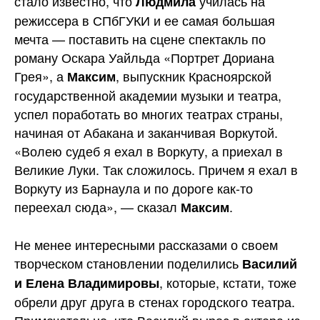
стало известно, что
училась на
Людмила
режиссера в СПбГУКИ и ее самая большая
мечта — поставить на сцене спектакль по
роману Оскара Уайльда «Портрет Дориана
Грея», а
, выпускник Красноярской
Максим
государственной академии музыки и театра,
успел поработать во многих театрах страны,
начиная от Абакана и заканчивая Воркутой.
«Волею судеб я ехал в Воркуту, а приехал в
Великие Луки. Так сложилось. Причем я ехал в
Воркуту из Барнаула и по дороге как-то
переехал сюда», — сказал
.
Максим
Не менее интересными рассказами о своем
творческом становлении поделились
Василий
, которые, кстати, тоже
и Елена Владимировы
обрели друг друга в стенах городского театра.