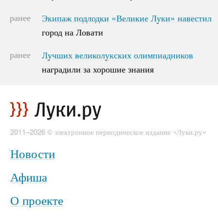
ранее
Экипаж подлодки «Великие Луки» навестил
Экипаж подлодки «Великие Луки» навестил
город на Ловати
город на Ловати
ранее
Лучших великолукских олимпиадников
Лучших великолукских олимпиадников
наградили за хорошие знания
наградили за хорошие знания
2011–2026 © электронное периодическое издание «Луки.ру»
Новости
Афиша
О проекте