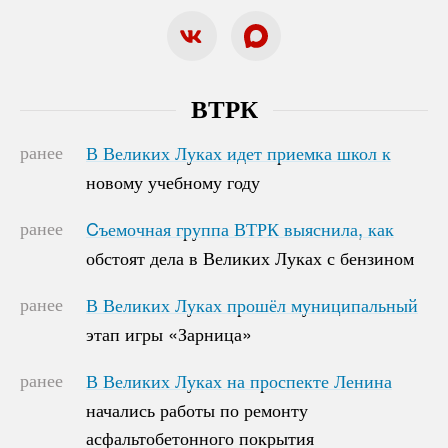
ВТРК
ранее
В Великих Луках идет приемка школ к
В Великих Луках идет приемка школ к
новому учебному году
новому учебному году
ранее
Cъемочная группа ВТРК выяснила, как
Cъемочная группа ВТРК выяснила, как
обстоят дела в Великих Луках с бензином
обстоят дела в Великих Луках с бензином
ранее
В Великих Луках прошёл муниципальный
В Великих Луках прошёл муниципальный
этап игры «Зарница»
этап игры «Зарница»
ранее
В Великих Луках на проспекте Ленина
В Великих Луках на проспекте Ленина
начались работы по ремонту
начались работы по ремонту
асфальтобетонного покрытия
асфальтобетонного покрытия