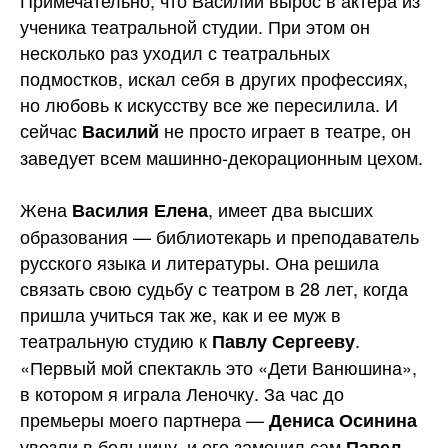
Примечательно, что Василий вырос в актера из
ученика театральной студии. При этом он
несколько раз уходил с театральных
подмостков, искал себя в других профессиях,
но любовь к искусству все же пересилила. И
сейчас
не просто играет в театре, он
Василий
заведует всем машинно-декорационным цехом.
Жена
, имеет два высших
Василия Елена
образования — библиотекарь и преподаватель
русского языка и литературы. Она решила
связать свою судьбу с театром в 28 лет, когда
пришла учиться так же, как и ее муж в
театральную студию к
.
Павлу Сергееву
«Первый мой спектакль это «Дети Ванюшина»,
в котором я играла Леночку. За час до
премьеры моего партнера —
Дениса Осинина
увезли в больницу, и его заменил сам
Павел