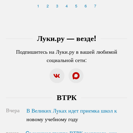
1
2
3
4
5
6
7
Луки.ру — везде!
Подпишитесь на Луки.ру в вашей любимой
социальной сети:
ВТРК
Вчера
В Великих Луках идет приемка школ к
В Великих Луках идет приемка школ к
новому учебному году
новому учебному году
ранее
Cъемочная группа ВТРК выяснила, как
Cъемочная группа ВТРК выяснила, как