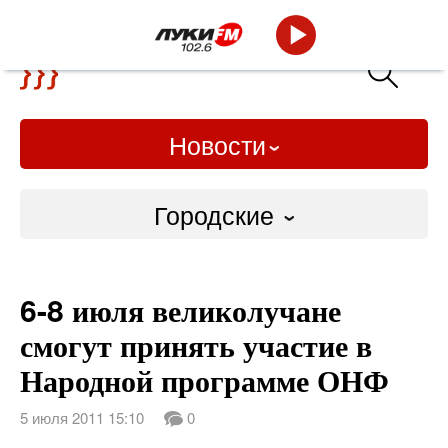
Новости
Городские
Городские
6-8 июля великолучане
Слово Дело
смогут принять участие в
Народные
Народной программе ОНФ
ВТРК
5 июля 2011 15:10
0