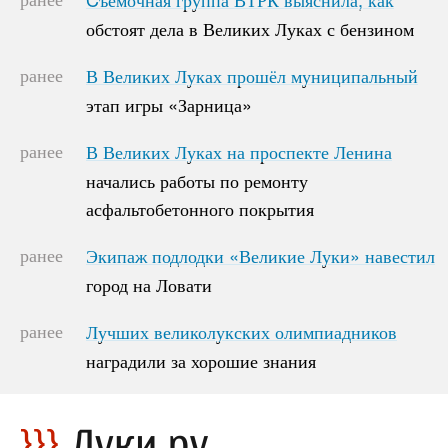
обстоят дела в Великих Луках с бензином
обстоят дела в Великих Луках с бензином
ранее
В Великих Луках прошёл муниципальный
В Великих Луках прошёл муниципальный
этап игры «Зарница»
этап игры «Зарница»
ранее
В Великих Луках на проспекте Ленина
В Великих Луках на проспекте Ленина
начались работы по ремонту
начались работы по ремонту
асфальтобетонного покрытия
асфальтобетонного покрытия
ранее
Экипаж подлодки «Великие Луки» навестил
Экипаж подлодки «Великие Луки» навестил
город на Ловати
город на Ловати
ранее
Лучших великолукских олимпиадников
Лучших великолукских олимпиадников
наградили за хорошие знания
наградили за хорошие знания