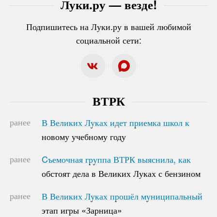
Луки.ру — везде!
Подпишитесь на Луки.ру в вашей любимой
социальной сети:
ВТРК
ранее
В Великих Луках идет приемка школ к
В Великих Луках идет приемка школ к
новому учебному году
новому учебному году
ранее
Cъемочная группа ВТРК выяснила, как
Cъемочная группа ВТРК выяснила, как
обстоят дела в Великих Луках с бензином
обстоят дела в Великих Луках с бензином
ранее
В Великих Луках прошёл муниципальный
В Великих Луках прошёл муниципальный
этап игры «Зарница»
этап игры «Зарница»