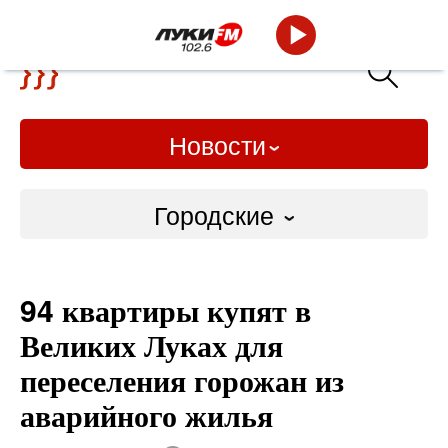
Новости
Городские
Городские
94 квартиры купят в
Слово Дело
Великих Луках для
Народные
переселения горожан из
аварийного жилья
ВТРК