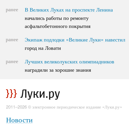
ранее
В Великих Луках на проспекте Ленина
В Великих Луках на проспекте Ленина
начались работы по ремонту
начались работы по ремонту
асфальтобетонного покрытия
асфальтобетонного покрытия
ранее
Экипаж подлодки «Великие Луки» навестил
Экипаж подлодки «Великие Луки» навестил
город на Ловати
город на Ловати
ранее
Лучших великолукских олимпиадников
Лучших великолукских олимпиадников
наградили за хорошие знания
наградили за хорошие знания
2011–2026 © электронное периодическое издание «Луки.ру»
Новости