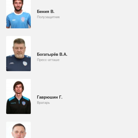
Бения В.
Полузащитник
Богатырёв В.А.
Пресс-атташе
Гаврюшин Г.
Вратарь