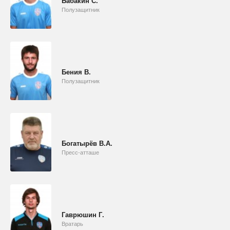
Бабакин С.
Полузащитник
Бения В.
Полузащитник
Богатырёв В.А.
Пресс-атташе
Гаврюшин Г.
Вратарь