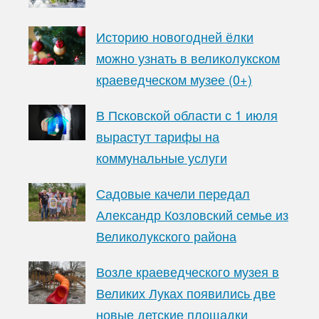
Историю новогодней ёлки
можно узнать в великолукском
краеведческом музее (0+)
В Псковской области с 1 июля
вырастут тарифы на
коммунальные услуги
Садовые качели передал
Александр Козловский семье из
Великолукского района
Возле краеведческого музея в
Великих Луках появились две
новые детские площадки