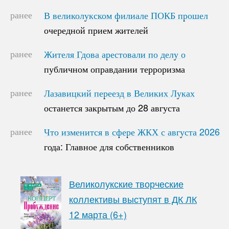
ранее
В великолукском филиале ПОКБ прошел
В великолукском филиале ПОКБ прошел
очередной прием жителей
очередной прием жителей
ранее
Жителя Гдова арестовали по делу о
Жителя Гдова арестовали по делу о
публичном оправдании терроризма
публичном оправдании терроризма
ранее
Лазавицкий переезд в Великих Луках
Лазавицкий переезд в Великих Луках
останется закрытым до 28 августа
останется закрытым до 28 августа
ранее
Что изменится в сфере ЖКХ с августа 2026
Что изменится в сфере ЖКХ с августа 2026
года: Главное для собственников
года: Главное для собственников
Великолукские творческие
коллективы выступят в ДК ЛК
12 марта (6+)