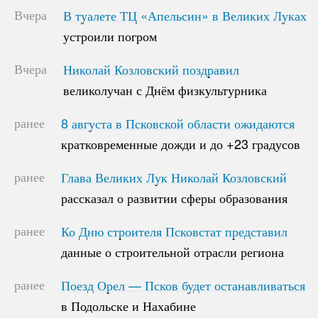
Вчера
В туалете ТЦ «Апельсин» в Великих Луках
В туалете ТЦ «Апельсин» в Великих Луках
устроили погром
устроили погром
Вчера
Николай Козловский поздравил
Николай Козловский поздравил
великолучан с Днём физкультурника
великолучан с Днём физкультурника
ранее
8 августа в Псковской области ожидаются
8 августа в Псковской области ожидаются
кратковременные дожди и до +23 градусов
кратковременные дожди и до +23 градусов
ранее
Глава Великих Лук Николай Козловский
Глава Великих Лук Николай Козловский
рассказал о развитии сферы образования
рассказал о развитии сферы образования
ранее
Ко Дню строителя Псковстат представил
Ко Дню строителя Псковстат представил
данные о строительной отрасли региона
данные о строительной отрасли региона
ранее
Поезд Орел — Псков будет останавливаться
Поезд Орел — Псков будет останавливаться
в Подольске и Нахабине
в Подольске и Нахабине