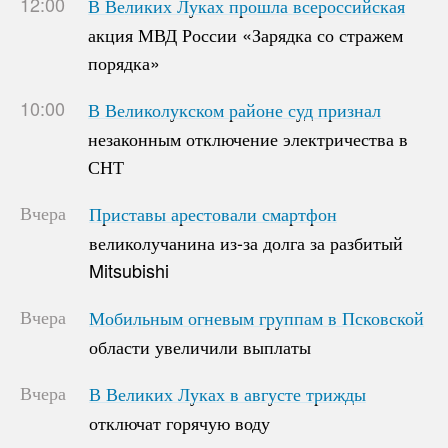
12:00
В Великих Луках прошла всероссийская
В Великих Луках прошла всероссийская
акция МВД России «Зарядка со стражем
акция МВД России «Зарядка со стражем
порядка»
порядка»
10:00
В Великолукском районе суд признал
В Великолукском районе суд признал
незаконным отключение электричества в
незаконным отключение электричества в
СНТ
СНТ
Вчера
Приставы арестовали смартфон
Приставы арестовали смартфон
великолучанина из-за долга за разбитый
великолучанина из-за долга за разбитый
Mitsubishi
Mitsubishi
Вчера
Мобильным огневым группам в Псковской
Мобильным огневым группам в Псковской
области увеличили выплаты
области увеличили выплаты
Вчера
В Великих Луках в августе трижды
В Великих Луках в августе трижды
отключат горячую воду
отключат горячую воду