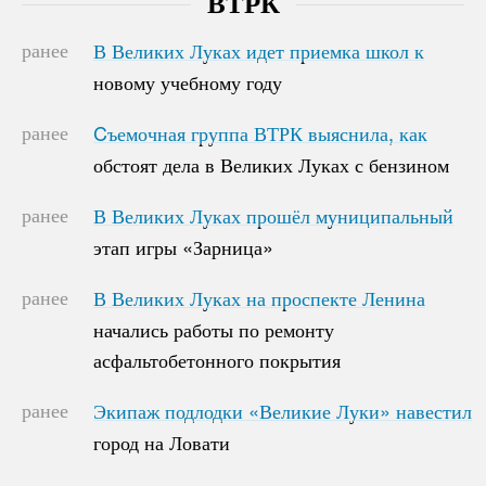
ВТРК
ранее
В Великих Луках идет приемка школ к
В Великих Луках идет приемка школ к
новому учебному году
новому учебному году
ранее
Cъемочная группа ВТРК выяснила, как
Cъемочная группа ВТРК выяснила, как
обстоят дела в Великих Луках с бензином
обстоят дела в Великих Луках с бензином
ранее
В Великих Луках прошёл муниципальный
В Великих Луках прошёл муниципальный
этап игры «Зарница»
этап игры «Зарница»
ранее
В Великих Луках на проспекте Ленина
В Великих Луках на проспекте Ленина
начались работы по ремонту
начались работы по ремонту
асфальтобетонного покрытия
асфальтобетонного покрытия
ранее
Экипаж подлодки «Великие Луки» навестил
Экипаж подлодки «Великие Луки» навестил
город на Ловати
город на Ловати