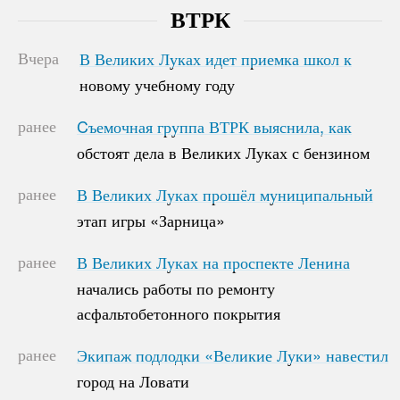
ВТРК
Вчера
В Великих Луках идет приемка школ к
В Великих Луках идет приемка школ к
новому учебному году
новому учебному году
ранее
Cъемочная группа ВТРК выяснила, как
Cъемочная группа ВТРК выяснила, как
обстоят дела в Великих Луках с бензином
обстоят дела в Великих Луках с бензином
ранее
В Великих Луках прошёл муниципальный
В Великих Луках прошёл муниципальный
этап игры «Зарница»
этап игры «Зарница»
ранее
В Великих Луках на проспекте Ленина
В Великих Луках на проспекте Ленина
начались работы по ремонту
начались работы по ремонту
асфальтобетонного покрытия
асфальтобетонного покрытия
ранее
Экипаж подлодки «Великие Луки» навестил
Экипаж подлодки «Великие Луки» навестил
город на Ловати
город на Ловати